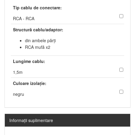
Tip cablu de conectare:
RCA - RCA
Structură cablu/adaptor:
din ambele părţi
RCA mufă x2
Lungime cablu:
1,5m
Culoare izolaţie:
negru
Informaţii suplimentare