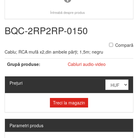
Întreabă despre produs
BQC-2RP2RP-0150
Compară
Cablu; RCA mufă x2,din ambele părţi; 1,5m; negru
Grupă produse:
Cabluri audio-video
Preţuri
Treci la magazin
Parametri produs