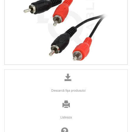
Descarcă fişa produsului
Listeaza