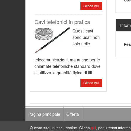
Clicca qui
Cavi telefonici in pratica
Infor
Questi cavi
sono usati non
solo nelle
Pes
telecomunicazioni, ma anche per le
chiamate telefoniche standard dove
si utilizza la quantità tipica di fili.
Clicca qui
Pagina principale
Offerta
Questo sito utilizza i cookie. Clicca
qui
, per ulteriori inform