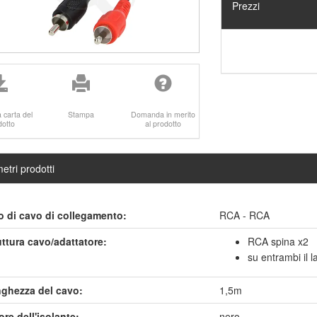
Prezzi
a carta del
Stampa
Domanda in merito
dotto
al prodotto
etri prodotti
o di cavo di collegamento:
RCA - RCA
uttura cavo/adattatore:
RCA spina x2
su entrambi il la
ghezza del cavo:
1,5m
ore dell'isolante:
nero