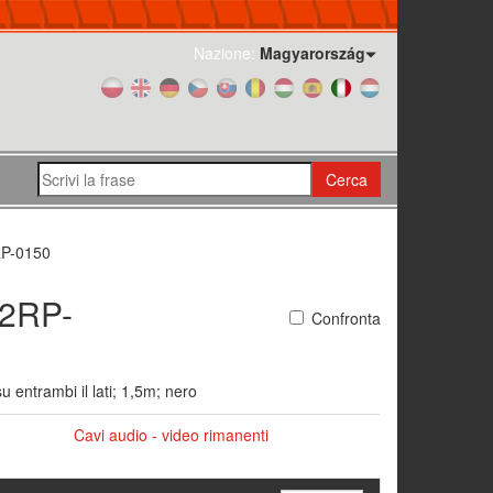
Nazione:
Magyarország
Cerca
P-0150
2RP-
Confronta
 entrambi il lati; 1,5m; nero
Cavi audio - video rimanenti