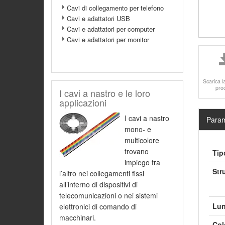
Cavi di collegamento per telefono
Cavi e adattatori USB
Cavi e adattatori per computer
Cavi e adattatori per monitor
Scarica l
pro
I cavi a nastro e le loro
applicazioni
I cavi a nastro
Param
mono- e
multicolore
trovano
Tip
impiego tra
Str
l’altro nei collegamenti fissi
all’interno di dispositivi di
telecomunicazioni o nei sistemi
Lun
elettronici di comando di
macchinari.
Col