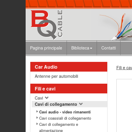
Pagina principale
Biblioteca
Contatti
Car Audio
Fili e ca
Antenne per automobili
Fili e cavi
Cavi
Cavi di collegamento
Cavi audio - video rimanenti
Cavi coassiali di collegamento
Cavi di collegamento e
alimentazione