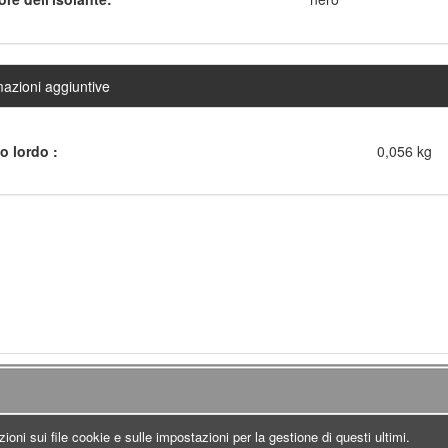
mazioni aggiuntive
o lordo :
0,056 kg
azioni sui file cookie e sulle impostazioni per la gestione di questi ultimi.