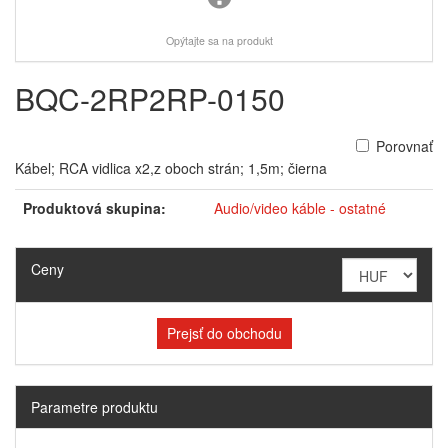
Opýtajte sa na produkt
BQC-2RP2RP-0150
Porovnať
Kábel; RCA vidlica x2,z oboch strán; 1,5m; čierna
Produktová skupina:
Audio/video káble - ostatné
Ceny
Prejsť do obchodu
Parametre produktu