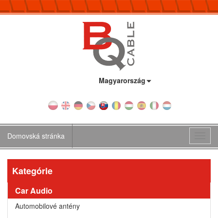
Krajina:
Magyarország
Domovská stránka
Toggl
navig
Kategórie
Car Audio
Automobilové antény