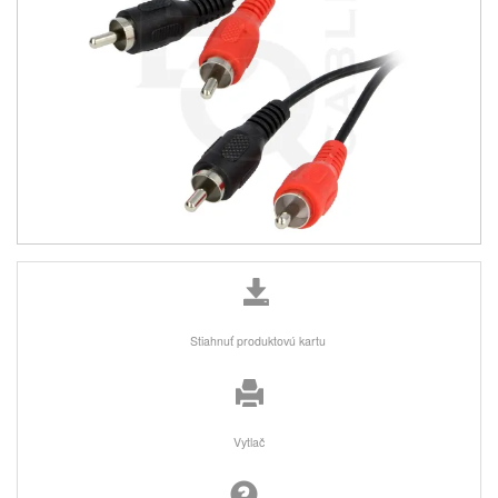
Stiahnuť produktovú kartu
Vytlač