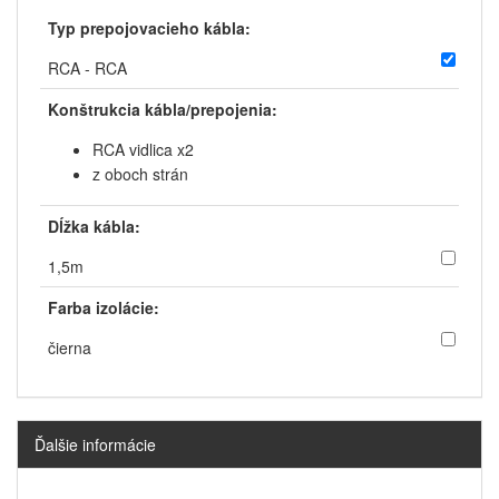
Typ prepojovacieho kábla:
RCA - RCA
Konštrukcia kábla/prepojenia:
RCA vidlica x2
z oboch strán
Dĺžka kábla:
1,5m
Farba izolácie:
čierna
Ďalšie informácie