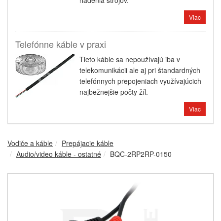
riadenia strojov.
Viac
Telefónne káble v praxi
Tieto káble sa nepoužívajú iba v
telekomunikácii ale aj pri štandardných
telefónnych prepojeniach využívajúcich
najbežnejšie počty žíl.
Viac
Vodiče a káble
Prepájacie káble
Audio/video káble - ostatné
BQC-2RP2RP-0150