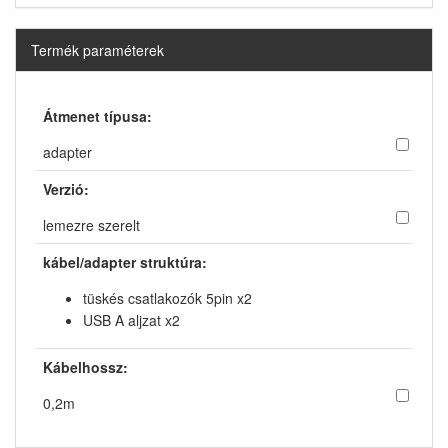
Termék paraméterek
Átmenet típusa:
adapter
Verzió:
lemezre szerelt
kábel/adapter struktúra:
tüskés csatlakozók 5pin x2
USB A aljzat x2
Kábelhossz:
0,2m