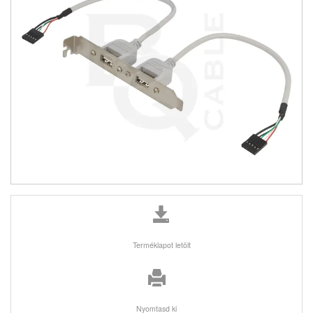
Terméklapot letölt
Nyomtasd ki