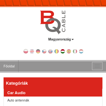
Ország:
Magyarország
Főoldal
Toggl
navig
Kategóriák
Car Audio
Auto antennák