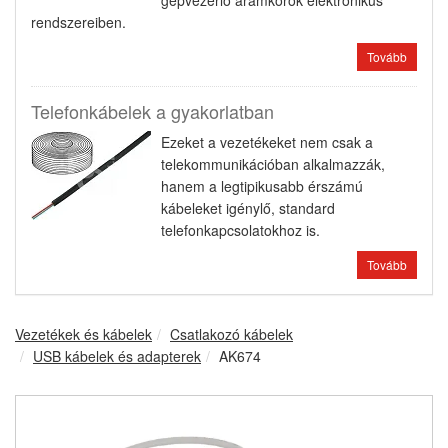
gépvezérlő áramkörök elektronikus
rendszereiben.
Tovább
Telefonkábelek a gyakorlatban
Ezeket a vezetékeket nem csak a
telekommunikációban alkalmazzák,
hanem a legtipikusabb érszámú
kábeleket igénylő, standard
telefonkapcsolatokhoz is.
Tovább
Vezetékek és kábelek
Csatlakozó kábelek
USB kábelek és adapterek
AK674