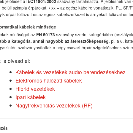
ek jelöléseit a
IEC11801:2002
szabvány tartalmazza. A jelölésnek van e
 belüli szimpla érpárokat, • xx – az egész kábelre vonatkozik. PL. SF/
ik érpár fóliázott és az egész kábelszerkezet is árnyékolt fóliával és fé
formatikai kábelek minősége
tékek minőségét az
EN 50173
szabvány szerint kategóriákba (osztályokba
bb a kategória, annál nagyobb az áteresztőképesség
, pl. a 6. ka
gyszintén szabványosítottak a négy csavart érpár szigeteléseinek színei
 is olvasd el:
Kábelek és vezetékek audio berendezésekhez
Elektromos hálózati kábelek
Hibrid vezetékek
Ipari kábelek
Nagyfrekvenciás vezetékek (RF)
gzés