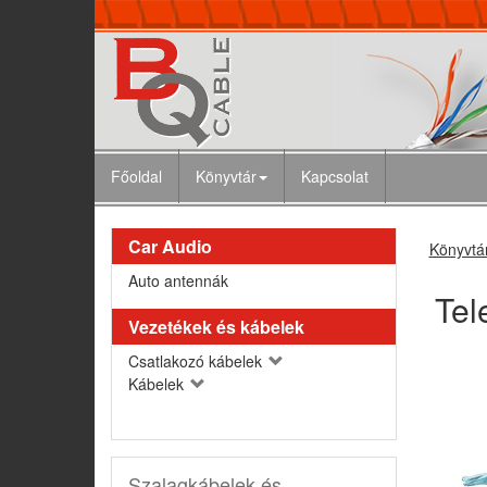
Főoldal
Könyvtár
Kapcsolat
Car Audio
Könyvtá
Auto antennák
Tel
Vezetékek és kábelek
Csatlakozó kábelek
Kábelek
Szalagkábelek és