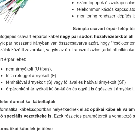
számítógépek összekapcsolás
telekommunikációs kapcsolatok
monitoring rendszer kiépítés i
Szimpla csavart érpár felépíté
tógépes csavart érpáros kábel
négy pár sodort huzalvezetékből áll
ik pár hosszanti irányban van összecsavarva azért, hogy **csökkenten
zálak közötti zavarokat, vagyis az ún. transzmissziós „adat áthallásokat
rt érpár lehet:
nem árnyékolt (U típus),
fólia réteggel árnyékolt (F),
fémhálóval árnyékolt (S) vagy fóliával és hálóval árnyékolt (SF)
érpáronként árnyékolt külön-külön és együtt is égészként árnyékolt.
eleinformatikai kábelfajták
nformatikai kábelcsoportban helyezkednek el
az optikai kábelek valam
ó speciális vezetékeke is
. Ezek részletes paramétereit a vonatkozó sz
ormatikai kábelek jelölése