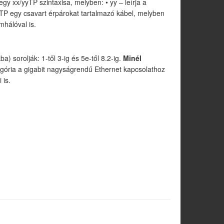
gy xx/yyTP szintaxisa, melyben: • yy – leírja a
FTP egy csavart érpárokat tartalmazó kábel, melyben
mhálóval is.
) sorolják: 1-től 3-ig és 5e-től 8.2-ig.
Minél
tegória a gigabit nagyságrendű Ethernet kapcsolathoz
 is.