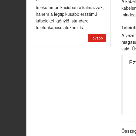
A kábel
telekommunikációban alkalmazzák,
kábelen
hanem a legtipikusabb érszámú
mindegy
kábeleket igénylő, standard
telefonkapcsolatokhoz is.
Telein
A veze
Tovább
magasa
való. Ú
Ezt
Össze