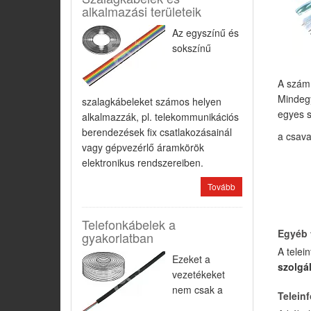
alkalmazási területeik
Az egyszínű és
sokszínű
A számí
Mindegy
szalagkábeleket számos helyen
egyes s
alkalmazzák, pl. telekommunikációs
berendezések fix csatlakozásainál
a csava
vagy gépvezérlő áramkörök
elektronikus rendszereiben.
Tovább
Telefonkábelek a
Egyéb t
gyakorlatban
A telei
Ezeket a
szolgál
vezetékeket
nem csak a
Teleinf