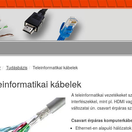
r
Tudásbázis
Teleinformatikai kábelek
einformatikai kábelek
A teleinformatikai vezetékeket 
interfészekkel, mint pl. HDMI va
változatai ún. csavart érpáras s
Csavart érpáras komputerkábel
Ethernet-en alapuló hálózatok