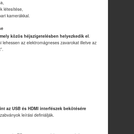
a,
 létesítése,
pari kamerákkal.
se
 mely közös héjszigetelésben helyezkedik el
.
i lehessen az elektromágneses zavarokat illetve az
”.
int az USB és HDMI interfészek bekötésére
abványok leírási definiálják.