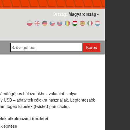
Ország:
Magyarország
Keres
számítógépes hálózatokhoz valamint – olyan
gy USB – adatviteli célokra használják. Legfontosabb
zámítógép kábelek (twisted-pair cable).
ek alkalmazási területei
 kiépítése