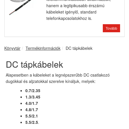
hanem a legtipikusabb érszámú
kábeleket igénylő, standard
telefonkapcsolatokhoz is.
Tovább
Könyvtár
Termékinformációk
DC tápkábelek
DC tápkábelek
Alapesetben a kábeleket a legnépszerűbb DC csatlakozó
dugókkal és aljzatokkal szerelve kínáljuk, melyek:
0.7/2.35
1.3/3.45
4.0/1.7
4.8/1.7
5.5/2.1
5.5/2.5
.