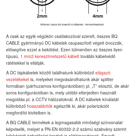
A csak az egyik végükön csatlakozóval szerelt, összes BQ
CABLE gyártmányú DC kábelek csupaszított végeit ónozzák,
elősegítve ezzel a bekötést. Ezen túlmenően az összes ilyen
típusú,
1 mm2 keresztmetszetű kábelt
további kábelvédő
rátétekkel is ellátják.
A DC tápkábelek között találhatunk különböző
elágazó
vezetékeket
is, melyeket megvásárolhatunk akár splitter
formában (párhuzamos konfigurációban) pl. „T” elosztó, de akár
soros konfigurációban is, mely utóbbi elterjedten használt
megoldás pl. a CCTV hálózatoknál. A DC kábelek kínálatát
különböző
hosszabbítók
egészítik ki, akár polarizációt
megfordító kivitelben is.
A BQ CABLE termékek a legmagasabb minőségi színvonalat
képviselik, melyet a PN-EN 60332-2-2 számú szabvány szerint
lefolytatott éghetőségi tesztek is alátámasztanak. Egyedi