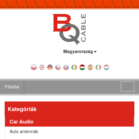
Ország:
Magyarország
Főoldal
Toggl
navig
Kategóriák
Car Audio
Auto antennák