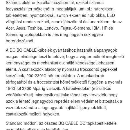
Számos elektronika alkalmazáson túl, ezeket számos
fogyasztási termékeknél is megtaláljuk, úm. pl.: ruterekben,
tabletekben, nyomtatóknál, switch-ekben és hub-okba, LED
világítási rendszereknél, zenelejátszóknál és tunerekben, de az
Acer, Asus, Toshiba, Lenovo, Fujitsu-Siemens, IBM, HP és
Samsung laptopokban is , és még nagyon sok egyéb
berendezésnél.
A DC BQ CABLE kábelek gyártásához használt alapanyagok
magas minősége teszi lehetővé, hogy a végterméknél megfelelő
keménységet és mechanikai ellenálló képességet lehessen
elérni. A csatlakozók alacsony nyomású fröccsöntő gépekkel
készülnek, 200-230°C hőmérsékleten. A munkadarab
térfogatától és a fröccsöntési hőmérséklettől függően a nyomás
1900-tól 3300 Mpa-ig változik. A kábelvédőket (elasztikus
védőtakarókat) mindegyik csatlakozóhoz úgy tervezték, hogy
azok a lehető legnagyobb repedés elleni védelmet biztosítsák a
vezeték számára a legnagyobb hajlítási igénynek kitett,
csatlakozók melletti helyeken.
Standard módon, az összes BQ CABLE DC tápkábelt kétféle
vezetékből elkészítve kínálják, úm.: