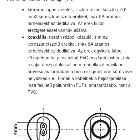
kéteres
, lapos vezeték, tisztán rézből készülő, 0,5
mm2 keresztmetszetű erekkel, max 5A áramos
terhelésekhez dedikálva. Az erek külön
érszigeteléssel vannak ellátva.
koaxiális
, tisztán rézből készülő, 1 mm2
keresztmetszetű erekkel, max 8A áramos
terhelésekhez dedikálva. Az erek egyike a kábel
közepében fut piros színű PVC érszigetelésben, míg
a saját érszigeteléssel nem rendelkező másik ér,
árnyékolás formában a belső szigetelt eret körülvéve
helyezkedik el. Ennek a kábelnek a héjszigetelése
matt felületű poliuretán (PUR), ami tartósabb, mint a
PVC.