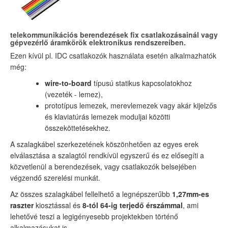
telekommunikációs berendezések fix csatlakozásainál vagy
gépvezérlő áramkörök elektronikus rendszereiben.
Ezen kívül pl. IDC csatlakozók használata esetén alkalmazhatók
még:
wire-to-board
típusú statikus kapcsolatokhoz
(vezeték - lemez),
prototípus lemezek, merevlemezek vagy akár kijelzős
és klaviatúrás lemezek moduljai közötti
összeköttetésekhez.
A szalagkábel szerkezetének köszönhetően az egyes erek
elválasztása a szalagtól rendkívül egyszerű és ez elősegíti a
közvetlenül a berendezések, vagy csatlakozók belsejében
végzendő szerelési munkát.
Az összes szalagkábel fellelhető a legnépszerűbb
1,27mm-es
raszter
kiosztással és
8-tól 64-ig terjedő érszámmal
, ami
lehetővé teszi a legigényesebb projektekben történő
alkalmazásukat is.