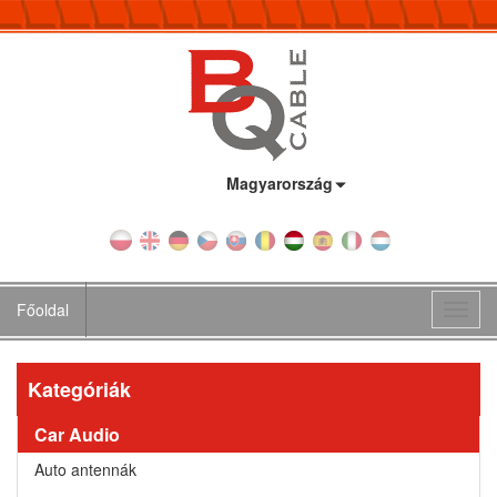
Ország:
Magyarország
Főoldal
Toggl
navig
Kategóriák
Car Audio
Auto antennák