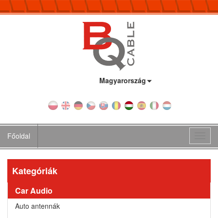
Ország:
Magyarország
Főoldal
Toggl
navig
Kategóriák
Car Audio
Auto antennák