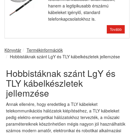
hanem a legtipikusabb érszámú
kábeleket igénylő, standard
telefonkapcsolatokhoz is.
Tovább
Könyvtár
Termékinformációk
Hobbistáknak szánt LgY és TLY kábelkészletek jellemzése
Hobbistáknak szánt LgY és
TLY kábelkészletek
jellemzése
Annak ellenére, hogy eredetileg a TLY kábeleket
telekommunikációs hálózatok kiépítéséhez, a TLY kábeleket
pedig elektro-energetikai hálózatokhoz tervezték, a műszaki
paramétereiknek köszönhetően mégis nagyon jól használhatók
számos modern amatőr, elektronikai és robotikai alkalmazási