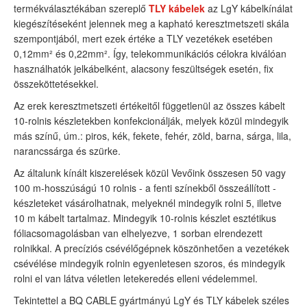
termékválasztékában szereplő
TLY kábelek
az LgY kábelkínálat
kiegészítéseként jelennek meg a kapható keresztmetszeti skála
szempontjából, mert ezek értéke a TLY vezetékek esetében
0,12mm² és 0,22mm². Így, telekommunikációs célokra kiválóan
használhatók jelkábelként, alacsony feszültségek esetén, fix
összeköttetésekkel.
Az erek keresztmetszeti értékeitől függetlenül az összes kábelt
10-rolnis készletekben konfekcionálják, melyek közül mindegyik
más színű, úm.: piros, kék, fekete, fehér, zöld, barna, sárga, lila,
narancssárga és szürke.
Az általunk kínált kiszerelések közül Vevőink összesen 50 vagy
100 m-hosszúságú 10 rolnis - a fenti színekből összeállított -
készleteket vásárolhatnak, melyeknél mindegyik rolni 5, illetve
10 m kábelt tartalmaz. Mindegyik 10-rolnis készlet esztétikus
fóliacsomagolásban van elhelyezve, 1 sorban elrendezett
rolnikkal. A precíziós csévélőgépnek köszönhetően a vezetékek
csévélése mindegyik rolnin egyenletesen szoros, és mindegyik
rolni el van látva véletlen letekeredés elleni védelemmel.
Tekintettel a BQ CABLE gyártmányú LgY és TLY kábelek széles