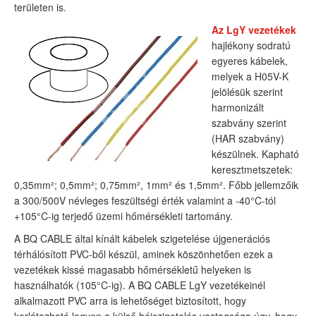
területen is.
Az LgY vezetékek
hajlékony sodratú
egyeres kábelek,
melyek a H05V-K
jelölésük szerint
harmonizált
szabvány szerint
(HAR szabvány)
készülnek. Kapható
keresztmetszetek:
0,35mm²; 0,5mm²; 0,75mm², 1mm² és 1,5mm². Főbb jellemzőik
a 300/500V névleges feszültségi érték valamint a -40°C-tól
+105°C-ig terjedő üzemi hőmérsékleti tartomány.
A BQ CABLE által kínált kábelek szigetelése újgenerációs
térhálósított PVC-ből készül, aminek köszönhetően ezek a
vezetékek kissé magasabb hőmérsékletű helyeken is
használhatók (105°C-ig). A BQ CABLE LgY vezetékeinél
alkalmazott PVC arra is lehetőséget biztosított, hogy