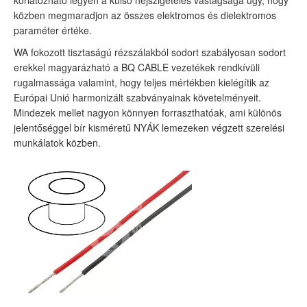
korlátozható legyen a külső héjszigetelés vastagsága úgy, hogy
közben megmaradjon az összes elektromos és dielektromos
paraméter értéke.
WA fokozott tisztaságú rézszálakból sodort szabályosan sodort
erekkel magyarázható a BQ CABLE vezetékek rendkívüli
rugalmassága valamint, hogy teljes mértékben kielégítik az
Európai Unió harmonizált szabványainak követelményeit.
Mindezek mellet nagyon könnyen forraszthatóak, ami különös
jelentőséggel bír kisméretű NYÁK lemezeken végzett szerelési
munkálatok közben.