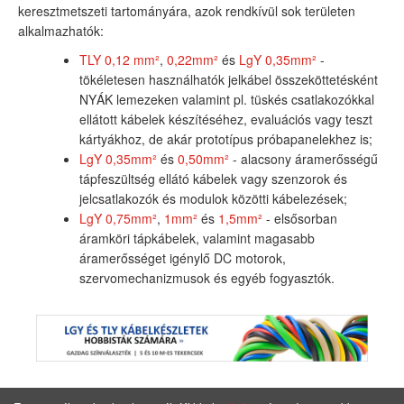
keresztmetszeti tartományára, azok rendkívül sok területen
alkalmazhatók:
TLY 0,12 mm²
,
0,22mm²
és
LgY 0,35mm²
-
tökéletesen használhatók jelkábel összeköttetésként
NYÁK lemezeken valamint pl. tüskés csatlakozókkal
ellátott kábelek készítéséhez, evaluációs vagy teszt
kártyákhoz, de akár prototípus próbapanelekhez is;
LgY 0,35mm²
és
0,50mm²
- alacsony áramerősségű
tápfeszültség ellátó kábelek vagy szenzorok és
jelcsatlakozók és modulok közötti kábelezések;
LgY 0,75mm²
,
1mm²
és
1,5mm²
- elsősorban
áramköri tápkábelek, valamint magasabb
áramerősséget igénylő DC motorok,
szervomechanizmusok és egyéb fogyasztók.