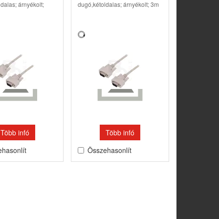
dalas; árnyékolt;
dugó,kétoldalas; árnyékolt; 3m
Több infó
Több infó
hasonlít
Összehasonlít