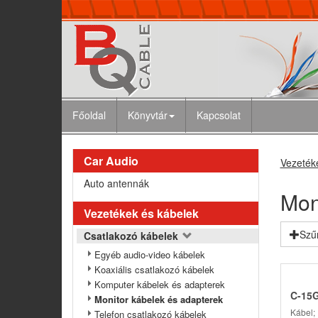
Főoldal
Könyvtár
Kapcsolat
Car Audio
Vezeték
Auto antennák
Mon
Vezetékek és kábelek
Szű
Csatlakozó kábelek
Egyéb audio-video kábelek
Koaxiális csatlakozó kábelek
Komputer kábelek és adapterek
C-15G
Monitor kábelek és adapterek
Kábel;
Telefon csatlakozó kábelek