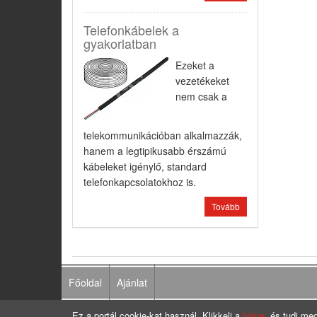
Telefonkábelek a
gyakorlatban
Ezeket a
vezetékeket
nem csak a
telekommunikációban alkalmazzák,
hanem a legtipikusabb érszámú
kábeleket igénylő, standard
telefonkapcsolatokhoz is.
Tovább
Főoldal
Ajánlat
Ez a portál cookie-kat használ. Klikkelj a
linkre
, és tudj meg