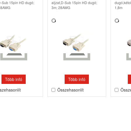
,D-Sub 15pin HD dugó;
aljzat,D-Sub 15pin HD dugó;
dugó,kétol
 28AWG
3m; 28AWG
1,8m
Több infó
Több infó
szehasonlít
Összehasonlít
Össze