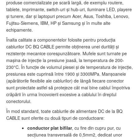
produse comercializate pe scară largă, de exemplu routere,
tablete, imprimante, switch-uri şi hub-uri, iluminare LED, playere
şi tunere, dar şi laptopuri precum Acer, Asus, Toshiba, Lenovo,
Fujitsu-Siemens, IBM, HP şi Samsung şi în multe alte
echipamente.
Înalta calitate a componentelor folosite pentru producţia
cablurilor DC BQ CABLE permite obţinerea unei durităţi şi
rezistenţe mecanice corespunzătoare. Mufele sunt turnate pe
maşina de injecţie la presiune joasă, la temperatura de 200-
230°C. În funcţie de volumul piesei şi de temperatura de injecţie,
presiunea este cuprinsă între 1900 şi 3300MPa. Manşoanele
(apărătorile flexibile ale cablurilor) de lângă fiecare conector
sunt proiectate astfel să protejeze cât mai bine cablul împotriva
crăpării în urma încovoierii excesive a cablului în dreptul
conectorului.
În mod standard, toate cablurile de alimentare DC de la BQ
CABLE sunt oferite cu două tipuri de conductoare:
conductor plat bifilar
, cu fire din cupru pur, cu
secţiunea transversală de 0,5mm2, dedicat unor