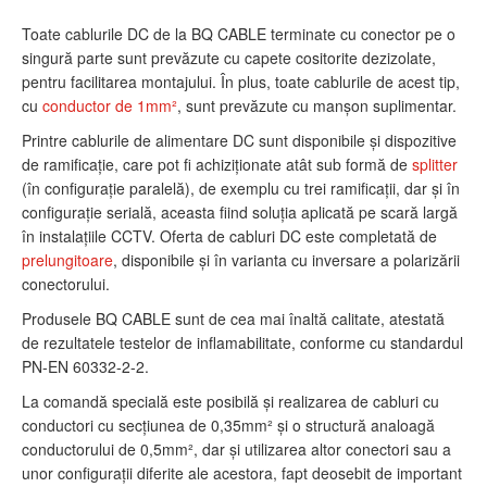
Toate cablurile DC de la BQ CABLE terminate cu conector pe o
singură parte sunt prevăzute cu capete cositorite dezizolate,
pentru facilitarea montajului. În plus, toate cablurile de acest tip,
cu
conductor de 1mm²
, sunt prevăzute cu manşon suplimentar.
Printre cablurile de alimentare DC sunt disponibile şi dispozitive
de ramificaţie, care pot fi achiziţionate atât sub formă de
splitter
(în configuraţie paralelă), de exemplu cu trei ramificaţii, dar şi în
configuraţie serială, aceasta fiind soluţia aplicată pe scară largă
în instalaţiile CCTV. Oferta de cabluri DC este completată de
prelungitoare
, disponibile şi în varianta cu inversare a polarizării
conectorului.
Produsele BQ CABLE sunt de cea mai înaltă calitate, atestată
de rezultatele testelor de inflamabilitate, conforme cu standardul
PN-EN 60332-2-2.
La comandă specială este posibilă şi realizarea de cabluri cu
conductori cu secţiunea de 0,35mm² şi o structură analoagă
conductorului de 0,5mm², dar şi utilizarea altor conectori sau a
unor configuraţii diferite ale acestora, fapt deosebit de important