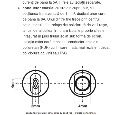
curenţi de până la 5A. Firele au izolaţii separate.
conductor coaxial
cu fire din cupru pur, cu
secţiunea transversală de 1mm², dedicat unor curenţi
de până la 8A. Unul dintre fire trece prin centrul
conductorului, în izolaţie din policlorură de vinil roşie,
iar cel de-al doilea fir nu are izolaţie proprie şi este
înfăşurat în jurul firului izolat sub formă de ecran.
Izolaţia exterioară a acestui conductor este din
poliuretan (PUR) cu finisare mată, mai rezistent decât
policlorura de vinil sau PVC.