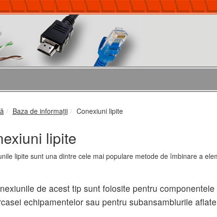
că
Baza de informații
Conexiuni lipite
exiuni lipite
nile lipite sunt una dintre cele mai populare metode de îmbinare a eleme
exiunile de acest tip sunt folosite pentru componentele i
rcasei echipamentelor sau pentru subansamblurile aflate 