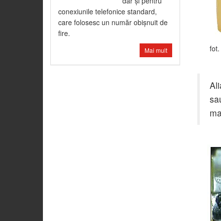
dar şi pentru
conexiunile telefonice standard,
care folosesc un număr obişnuit de
fire.
fot
Mai mult
Al
sa
ma