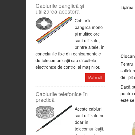
Cablurile panglică şi
Lipirea
utilizarea acestora
Cablurile
panglică mono
şi multicolore
sunt utilizate,
printre altele, în
conexiunile fixe din echipamentele
Ciocan
de telecomunicaţii sau circuitele
Pentru r
electronice de control al maşinilor.
suficie
de lipi
Mai mult
Dacă pu
Cablurile telefonice în
pentru 
practică
este se
Aceste cabluri
sunt utilizate nu
doar în
telecomunicaţii,