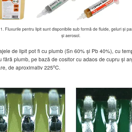
. 1. Fluxurile pentru lipit sunt disponibile sub formă de fluide, geluri şi pa
şi aerosol.
iajele de lipit pot fi cu plumb (Sn 60% şi Pb 40%), cu te
u fără plumb, pe bază de cositor cu adaos de cupru şi ar
o
re, de aproximativ 225
C.