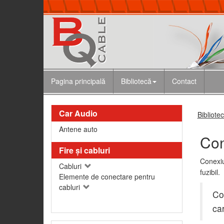
Pagina principală
Bibliotecă
Contact
Car Audio
Bibliote
Antene auto
Con
Fire şi cabluri
Conexiu
Cabluri
fuzibil.
Elemente de conectare pentru
cabluri
Con
ca