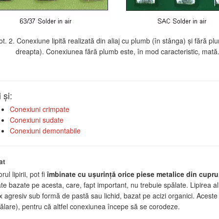
ot. 2. Conexiune lipită realizată din aliaj cu plumb (în stânga) şi fără pl
dreapta). Conexiunea fără plumb este, în mod caracteristic, mată
 şi:
Conexiuni crimpate
Conexiuni sudate
Conexiuni demontabile
at
ul lipirii, pot fi
îmbinate cu uşurinţă orice piese metalice din cupr
e bazate pe acesta, care, fapt important, nu trebuie spălate. Lipirea ali
ux agresiv sub formă de pastă sau lichid, bazat pe acizi organici. Aceste
pălare), pentru că altfel conexiunea începe să se corodeze.