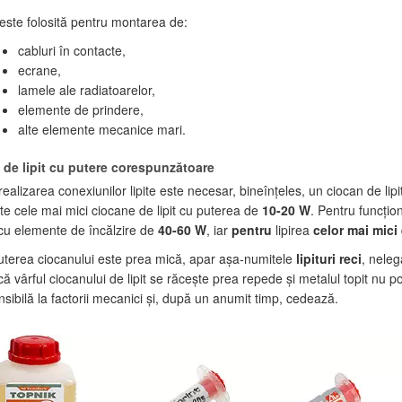
 este folosită pentru montarea de:
cabluri în contacte,
ecrane,
lamele ale radiatoarelor,
elemente de prindere,
alte elemente mecanice mari.
 de lipit cu putere corespunzătoare
ealizarea conexiunilor lipite este necesar, bineînţeles, un ciocan de lipi
nte cele mai mici ciocane de lipit cu puterea de
10-20 W
. Pentru funcți
t cu elemente de încălzire de
40-60 W
, iar
pentru
lipirea
celor mai mici
terea ciocanului este prea mică, apar aşa-numitele
lipituri reci
, neleg
că vârful ciocanului de lipit se răceşte prea repede şi metalul topit n
nsibilă la factorii mecanici şi, după un anumit timp, cedează.