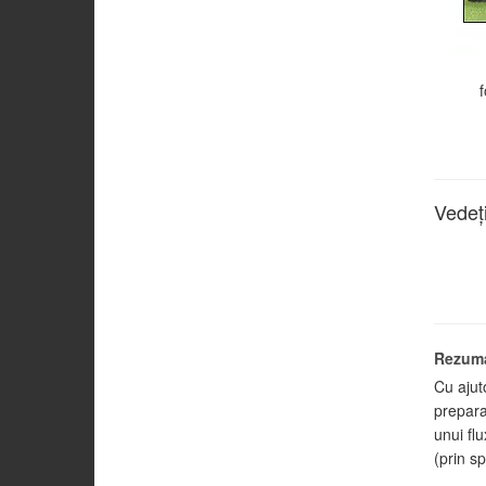
f
Vedeţi
Rezum
Cu ajutor
preparat
unui fl
(prin s