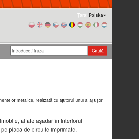
Țara:
Polska
Caută
ntelor metalice, realizată cu ajutorul unui aliaj uşor
mobile, aflate aşadar în interiorul
pe placa de circuite imprimate.