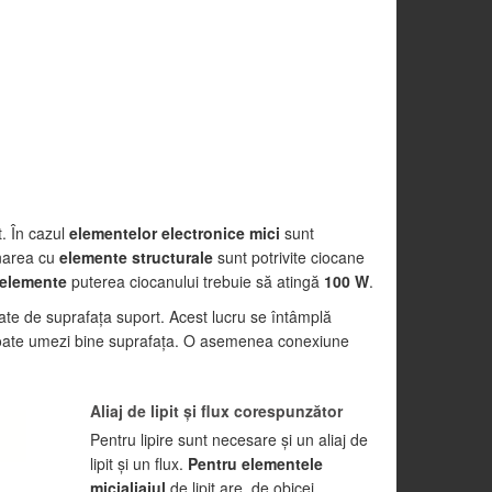
t. În cazul
elementelor electronice mici
sunt
onarea cu
elemente structurale
sunt potrivite ciocane
 elemente
puterea ciocanului trebuie să atingă
100 W
.
ate de suprafaţa suport. Acest lucru se întâmplă
u poate umezi bine suprafaţa. O asemenea conexiune
Aliaj de lipit şi flux corespunzător
Pentru lipire sunt necesare şi un aliaj de
lipit şi un flux.
Pentru elementele
mici
aliajul
de lipit are, de obicei,