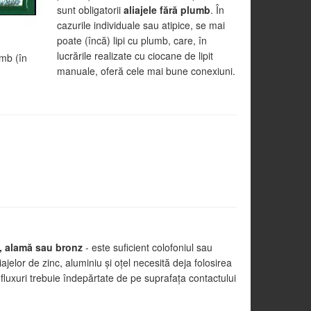
sunt obligatorii
aliajele fără plumb
. În
cazurile individuale sau atipice, se mai
poate (încă) lipi cu plumb, care, în
lucrările realizate cu ciocane de lipit
umb (în
manuale, oferă cele mai bune conexiuni.
.
u, alamă sau bronz
- este suficient colofoniul sau
ajelor de zinc, aluminiu şi oţel necesită deja folosirea
 fluxuri trebuie îndepărtate de pe suprafaţa contactului