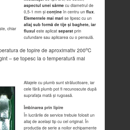
aspectul unei sârme
cu diametrul de
0,5-1 mm şi
conţine
în centru un
flux
.
Elementele mai mari
se lipesc cu un
aliaj sub formă de tije şi baghete, iar
ste, chiar
fluxul
este aplicat
separat
prin
cufundare sau aplicarea cu o pensulă.
o
mperatura de topire de aproximativ 200
C
gint – se topesc la o temperatură mai
Aliajele cu plumb sunt strălucitoare, iar
cele fără plumb pot fi recunoscute după
suprafaţa mată şi rugoasă.
Îmbinarea prin lipire
În lucrările de service trebuie folosit un
aliaj de acelaşi tip cu cel original. În
producţia de serie a noilor echipamente