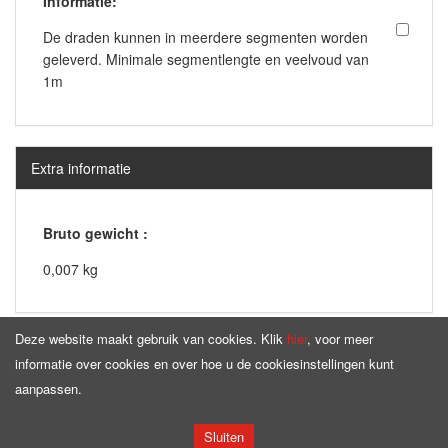
Informatie:
De draden kunnen in meerdere segmenten worden
geleverd. Minimale segmentlengte en veelvoud van
1m
Extra informatie
Bruto gewicht :
0,007 kg
Deze website maakt gebruik van cookies. Klik
hier
, voor meer
informatie over cookies en over hoe u de cookiesinstellingen kunt
aanpassen.
Homepage
Aanbod
Sluiten
Copyright © by
bqcable