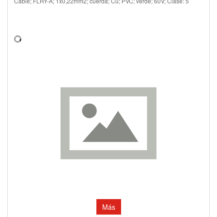
Cable; FLRY-A; 1x0,22mm2; cuerda; Cu; PVC; verde; 60V; Clase: 5
Más