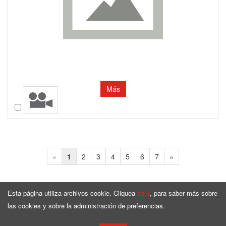
Más
Comparar
«
1
2
3
4
5
6
7
»
Esta página utiliza archivos cookie. Cliquea
aquí
, para saber más sobre
las cookies y sobre la administración de preferencias.
Página de Inicio
Surtido