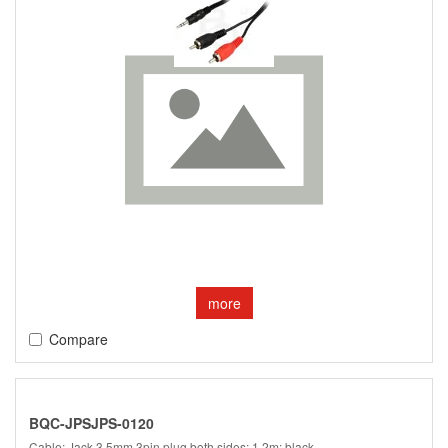
more
Compare
BQC-JPSJPS-0120
Cable; Jack 3.5mm 3pin plug,both sides; 1.2m; black