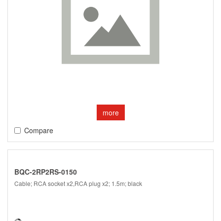
more
Compare
BQC-2RP2RS-0150
Cable; RCA socket x2,RCA plug x2; 1.5m; black