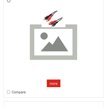
more
Compare