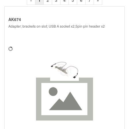
«
1
2
3
4
5
6
7
»
AK674
Adapter; brackets on slot; USB A socket x2,5pin pin header x2