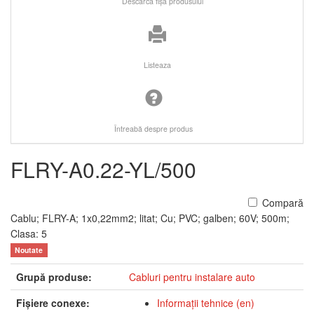
Descarcă fişa produsului
Listeaza
Întreabă despre produs
FLRY-A0.22-YL/500
Compară
Cablu; FLRY-A; 1x0,22mm2; litat; Cu; PVC; galben; 60V; 500m;
Clasa: 5
Noutate
Grupă produse:
Cabluri pentru instalare auto
Fişiere conexe:
Informaţii tehnice (en)