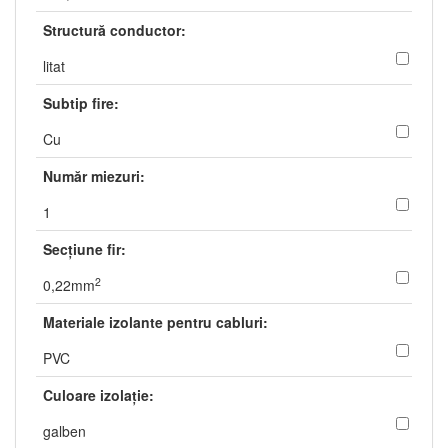
Structură conductor:
litat
Subtip fire:
Cu
Număr miezuri:
1
Secţiune fir:
2
0,22mm
Materiale izolante pentru cabluri:
PVC
Culoare izolaţie:
galben