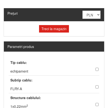
Preţuri
Treci la magazin
Parametri produs
Tip cablu:
echipament
Subtip cablu:
FLRY-A
Structura cablului:
2
1x0,22mm