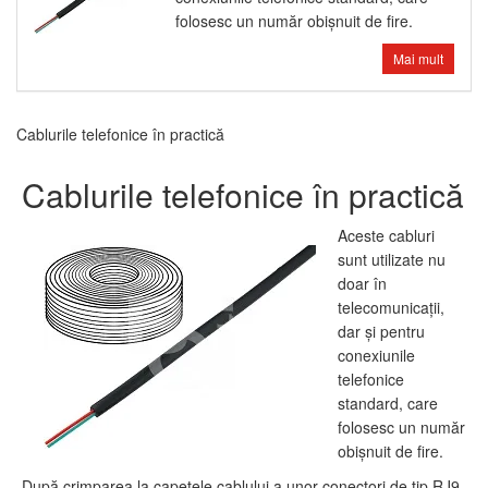
folosesc un număr obişnuit de fire.
Mai mult
Cablurile telefonice în practică
Cablurile telefonice în practică
Aceste cabluri
sunt utilizate nu
doar în
telecomunicaţii,
dar şi pentru
conexiunile
telefonice
standard, care
folosesc un număr
obişnuit de fire.
După crimparea la capetele cablului a unor conectori de tip RJ9,