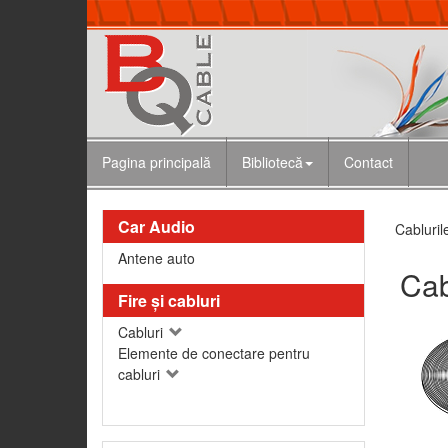
Pagina principală
Bibliotecă
Contact
Car Audio
Cabluril
Antene auto
Cab
Fire şi cabluri
Cabluri
Elemente de conectare pentru
cabluri