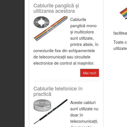
Cablurile panglică şi
utilizarea acestora
Cablurile
panglică mono
şi multicolore
facilit
sunt utilizate,
Toate c
printre altele, în
utilizat
conexiunile fixe din echipamentele
de telecomunicaţii sau circuitele
electronice de control al maşinilor.
Mai mult
Cablurile telefonice în
practică
Aceste cabluri
sunt utilizate nu
doar în
telecomunicaţii,