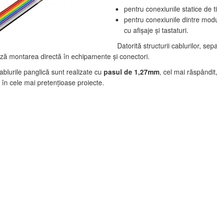
pentru conexiunile statice de t
pentru conexiunile dintre module
cu afişaje şi tastaturi.
Datorită structurii cablurilor, sep
ează montarea directă în echipamente şi conectori.
ablurile panglică sunt realizate cu
pasul de 1,27mm
, cel mai răspândi
e în cele mai pretenţioase proiecte.