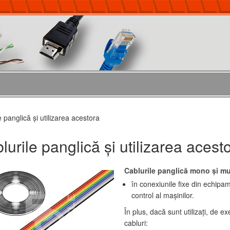
e panglică şi utilizarea acestora
lurile panglică şi utilizarea acest
Cablurile panglică mono şi mult
în conexiunile fixe din echipam
control al maşinilor.
În plus, dacă sunt utilizaţi, de e
cabluri: