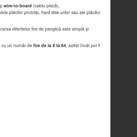
ip
wire-to-board
(cablu-placă),
le plăcilor prototip, hard disk-urilor sau ale plăcilor
ararea diferitelor fire de panglică este simplă şi
t, cu un număr de
fire de la 8 la 64
, astfel încât pot fi