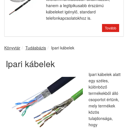
hanem a legtipikusabb érszámú
kábeleket igénylő, standard
telefonkapcsolatokhoz is.
Tovább
Könyvtár
Tudásbázis
Ipari kábelek
Ipari kábelek
Ipari kábelek alatt
egy széles,
különböző
termékekből álló
csoportot értünk,
mely termékek
közös
tulajdonsága,
hogy