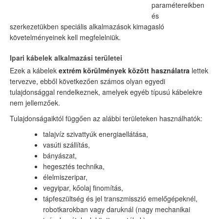
paramétereikben
és
szerkezetükben speciális alkalmazások kimagasló
követelményeinek kell megfelelniük.
Ipari kábelek alkalmazási területei
Ezek a kábelek
extrém körülmények között használatra
lettek
tervezve, ebből következően számos olyan egyedi
tulajdonsággal rendelkeznek, amelyek egyéb típusú kábelekre
nem jellemzőek.
Tulajdonságaiktól függően az alábbi területeken használhatók:
talajvíz szivattyúk energiaellátása,
vasúti szállítás,
bányászat,
hegesztés technika,
élelmiszeripar,
vegyipar, kőolaj finomítás,
tápfeszültség és jel transzmisszió emelőgépeknél,
robotkarokban vagy daruknál (nagy mechanikai