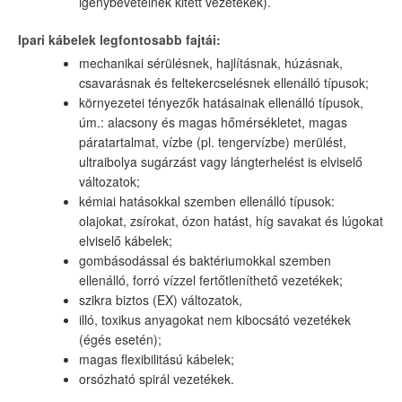
igénybevételnek kitett vezetékek).
Ipari kábelek legfontosabb fajtái:
mechanikai sérülésnek, hajlításnak, húzásnak,
csavarásnak és feltekercselésnek ellenálló típusok;
környezetei tényezők hatásainak ellenálló típusok,
úm.: alacsony és magas hőmérsékletet, magas
páratartalmat, vízbe (pl. tengervízbe) merülést,
ultraibolya sugárzást vagy lángterhelést is elviselő
változatok;
kémiai hatásokkal szemben ellenálló típusok:
olajokat, zsírokat, ózon hatást, híg savakat és lúgokat
elviselő kábelek;
gombásodással és baktériumokkal szemben
ellenálló, forró vízzel fertőtleníthető vezetékek;
szikra biztos (EX) változatok,
illó, toxikus anyagokat nem kibocsátó vezetékek
(égés esetén);
magas flexibilitású kábelek;
orsózható spirál vezetékek.