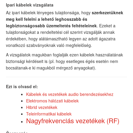
Ipari kábelek vizsgálata
Az ipari kábelek lényeges tulajdonsága, hogy
szerkezetüknek
meg kell felelni a lehető leghosszabb és
legbiztonságosabb üzemeltetés feltételeinek
. Ezeket a
tulajdonságokat a rendeltetési cél szerint vizsgálják annak
érdekében, hogy alátámasztható legyen az adott ágazatra
vonatkozó szabványoknak való megfelelőség.
A vizsgálatok magukban foglalják ezen kábelek használatának
biztonsági kérdéseit is (pl. hogy esetleges égés esetén nem
bocsátanak-e ki magukból mérgező anyagokat).
Ezt is olvasd el:
Kábelek és vezetékek audio berendezésekhez
Elektromos hálózati kábelek
Hibrid vezetékek
Teleinformatikai kábelek
Nagyfrekvenciás vezetékek (RF)