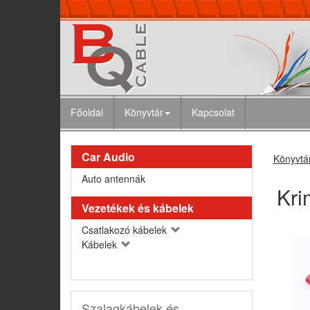
Főoldal
Könyvtár
Kapcsolat
Car Audio
Könyvtá
Auto antennák
Kri
Vezetékek és kábelek
Csatlakozó kábelek
Kábelek
Szalagkábelek és