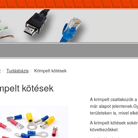
r
Tudásbázis
Krimpelt kötések
mpelt kötések
A krimpelt csatlakozók 
már alapot jelentenek.Gy
területeken is, mivel el
A krimpelt kötések sokér
következőkkel: