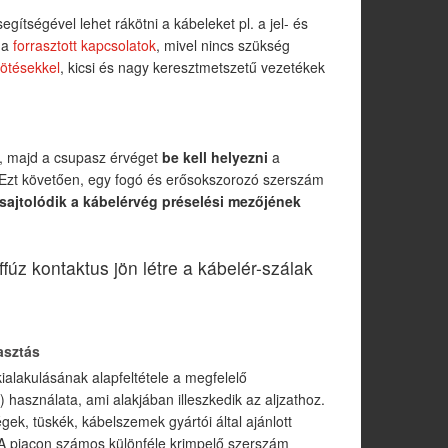
egítségével lehet rákötni a kábeleket pl. a jel- és
 a
forrasztott kapcsolatok
, mivel nincs szükség
kötésekkel
, kicsi és nagy keresztmetszetű vezetékek
, majd a csupasz érvéget
be kell helyezni
a
 Ezt követően, egy fogó és erősokszorozó szerszám
sajtolódik a kábelérvég préselési mezőjének
úz kontaktus jön létre a kábelér-szálak
asztás
alakulásának alapfeltétele a megfelelő
 használata, ami alakjában illeszkedik az aljzathoz.
ek, tüskék, kábelszemek gyártói által ajánlott
A piacon számos különféle krimpelő szerszám