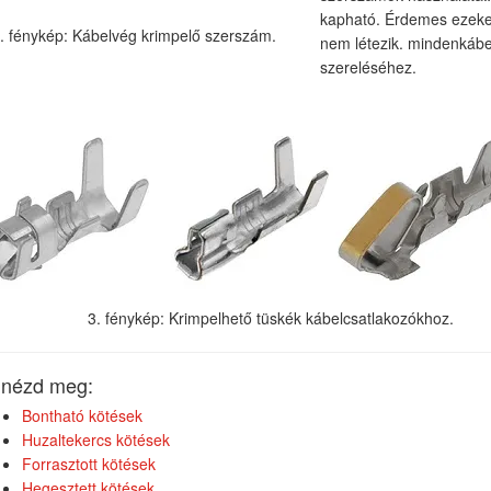
kapható. Érdemes ezeket
. fénykép: Kábelvég krimpelő szerszám.
nem létezik. mindenkábel
szereléséhez.
3. fénykép: Krimpelhető tüskék kábelcsatlakozókhoz.
s nézd meg:
Bontható kötések
Huzaltekercs kötések
Forrasztott kötések
Hegesztett kötések