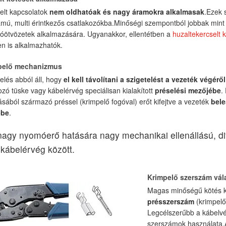
elt kapcsolatok
nem oldhatóak és nagy áramokra alkalmasak
.Ezek s
mú, multi érintkezős csatlakozókba.Minőségi szempontból jobbak mint
tóötvözetek alkalmazására. Ugyanakkor, ellentétben a
huzaltekercselt 
n is alkalmazhatók.
pelő mechanizmus
elés abból áll, hogy
el kell távolítani a szigetelést a vezeték végéről
ozó tüske vagy kábelérvég speciálisan kialakított
préselési mezőjébe
.
ásából származó préssel (krimpelő fogóval) erőt kifejtve a vezeték
bele
ébe
.
nagy nyomóerő hatására nagy mechanikai ellenállású, diff
 kábelérvég között.
Krimpelő szerszám vál
Magas minőségű kötés ki
présszerszám
(krimpelő)
Legcélszerűbb a kábelvég
szerszámok használata.