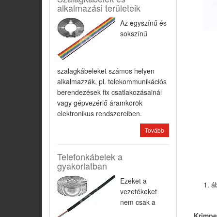
alkalmazási területeik
Az egyszínű és
sokszínű
szalagkábeleket számos helyen
alkalmazzák, pl. telekommunikációs
berendezések fix csatlakozásainál
vagy gépvezérlő áramkörök
elektronikus rendszereiben.
Tovább
Telefonkábelek a
gyakorlatban
Ezeket a
1. á
vezetékeket
nem csak a
Krimpe