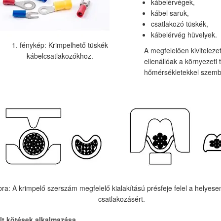
kábelérvégek,
kábel saruk,
csatlakozó tüskék,
kábelérvég hüvelyek.
1. fénykép: Krimpelhető tüskék
A megfelelően kivitelezet
kábelcsatlakozókhoz.
ellenállóak a környezeti
hőmérsékletekkel szemb
bra: A krimpelő szerszám megfelelő kialakítású présfeje felel a helyesen 
csatlakozásért.
lt kötések alkalmazása