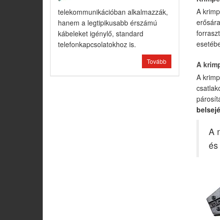
A krimp
telekommunikációban alkalmazzák,
erősára
hanem a legtipikusabb érszámú
forrasz
kábeleket igénylő, standard
esetébe
telefonkapcsolatokhoz is.
Tovább
A krim
A krimp
csatlak
párosít
belsej
A 
és