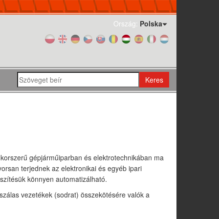
Ország:
Polska
Keres
a korszerű gépjárműiparban és elektrotechnikában ma
orsan terjednek az elektronikai és egyéb ipari
készítésük könnyen automatizálható.
szálas vezetékek (sodrat) összekötésére valók a