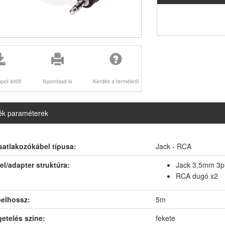
pot letölt
Nyomtasd ki
Kérdés a termékről
k paraméterek
satlakozókábel típusa:
Jack - RCA
el/adapter struktúra:
Jack 3,5mm 3p
RCA dugó x2
elhossz:
5m
getelés színe:
fekete