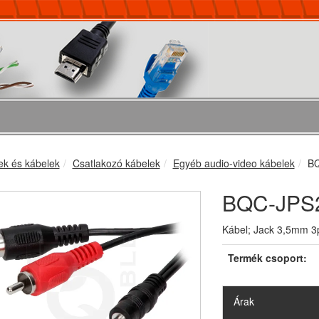
ek és kábelek
Csatlakozó kábelek
Egyéb audio-video kábelek
BQ
BQC-JPS
Kábel; Jack 3,5mm 3
Termék csoport:
Árak