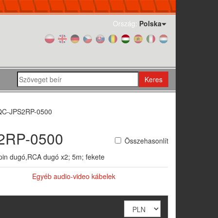
Ország:
Polska
Keres
C-JPS2RP-0500
2RP-0500
Összehasonlít
pin dugó,RCA dugó x2; 5m; fekete
Egyéb audio-video kábelek