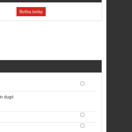
Boltba belép
in dugó