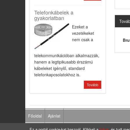
Telefonkábelek a
gyakorlatban
Továb
Ezeket a
vezetékeket
nem csak a
Bru
telekommunikációban alkalmazzák,
hanem a legtipikusabb érszámú
kábeleket igénylő, standard
telefonkapcsolatokhoz is.
Tovább
Főoldal
Ajánlat
Ez a portál cookie-kat használ. Klikkelj a
linkre
, és tudj meg