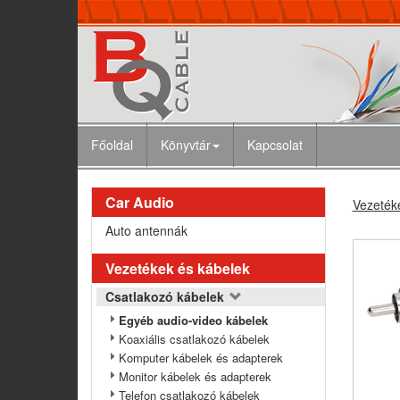
Főoldal
Könyvtár
Kapcsolat
Car Audio
Vezeték
Auto antennák
Vezetékek és kábelek
Csatlakozó kábelek
Egyéb audio-video kábelek
Koaxiális csatlakozó kábelek
Komputer kábelek és adapterek
Monitor kábelek és adapterek
Telefon csatlakozó kábelek