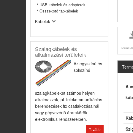
USB kábelek és adapterek
Összekötő tápkábelek
Kábelek
Szalagkábelek és
Termékla
alkalmazási területeik
Az egyszínű és
Termé
sokszínű
A c
szalagkábeleket számos helyen
káb
alkalmazzák, pl. telekommunikációs
berendezések fix csatlakozásainál
vagy gépvezérlő áramkörök
Káb
elektronikus rendszereiben.
Szi
Tovább