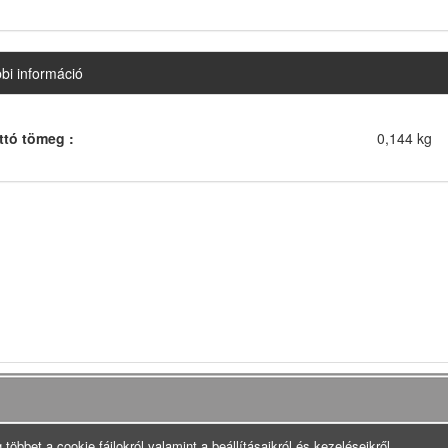
bi információ
ttó tömeg :
0,144 kg
 többet a cookie fájlokról valamint a beállításaikról és kezeléseikről.