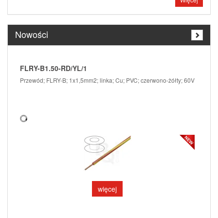
Nowości
FLRY-B1.50-RD/YL/1
FLR
Przewód; FLRY-B; 1x1,5mm2; linka; Cu; PVC; czerwono-żółty; 60V
Prze
więcej