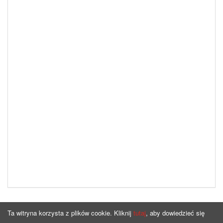
Ta witryna korzysta z plików cookie. Kliknij
tutaj
, aby dowiedzieć się