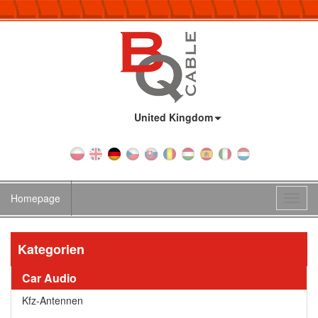
Land:
United Kingdom
Homepage
Toggl
navig
Kategorien
Car Audio
Kfz-Antennen