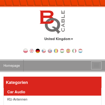
Land:
United Kingdom
Homepage
Toggl
navig
Kategorien
Car Audio
Kfz-Antennen