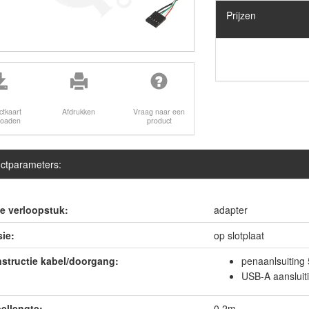
Prijzen
ctkaart
Afdrukken
Vraag naar een
loaden
product
ctparameters:
e verloopstuk:
adapter
sie:
op slotplaat
structie kabel/doorgang:
penaanlsuiting 
USB-A aansluit
ellengte:
0,2m