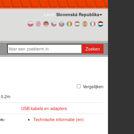
Land:
Slovenská Republika
Zoeken
Vergelijken
; 0,2m
USB kabels en adapters
en:
Technische informatie (en)