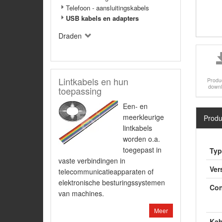
Telefoon - aansluitingskabels
USB kabels en adapters
Draden
Lintkabels en hun
Produ
down
toepassing
Een- en
meerkleurige
Produ
lintkabels
worden o.a.
toegepast in
Typ
vaste verbindingen in
Ver
telecommunicatieapparaten of
elektronische besturingssystemen
Con
van machines.
Meer
Kab