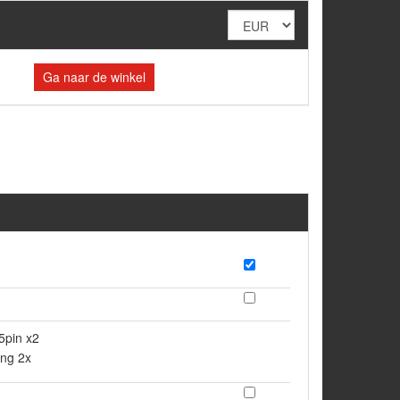
Ga naar de winkel
5pin x2
ing 2x