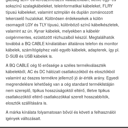
sokszínű szalagkábeleket, teleinformatikai kábeleket, FLRY
típusú kábeleket, valamint szimplán és duplán zománcozott
tekercselő huzalokat. Különösen érdekesekek a külön
csomagolt LGY és TLY típusú, különböző színű kábelkészletek,
valamint az ún. Kynar kábelek, melyekben a kábelér
oxigénmentes, ezüstözött rézhuzalból készül. Megtalálhatók
továbbá a BQ CABLE kínálatában általános telefon és monitor
kábelek, számítógéphez való egyéb kábelek, adapterek, így pl.
D-SUB és USB kábelek is.
A BQ CABLE cég fő erőssége a széles termékválaszték
kábelekből, AC és DC hálózati csatlakozókból és elosztókból
valamint az összes termékre jellemző jó ár-érték arány. Egyedi
megrendelésre lehetőség van a cég standard terméklistáján
nem szereplő, tipikus hosszúságoktól eltérő, illetve tipikus
csatlakozóktól eltérő csatlakozókkal szerelt hosszabbítók,
elosztók szállítására is.
A márka kínálata folyamatosan bővül és követi a felhasználói
igények változásait.