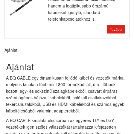
hanem a legtipikusabb érszámú
kábeleket igénylő, standard
telefonkapcsolatokhoz is.
Tovább
Ajánlat
Ajánlat
A BQ CABLE egy dinamikusan fejlődő kábel és vezeték márka,
melynek kínálata több mint 800 termékből áll, úm.: többek
között, egy- és sokszínű szalagkábelekből, csavart érpáras
számítógépes hálózati kábelekből, hálózati csatlakozókból,
tekercshuzalokból, USB és HDMI kábelekből és számos egyéb
kábelféleségből valamint adapterekből.
A BQ CABLE kínálata elsősorban az egyeres TLY és LGY
vezetékek igen széles választékát tartalmazza kifejezetten
gazdag szín- és keresztmetszeti választékban, illetve egy- és