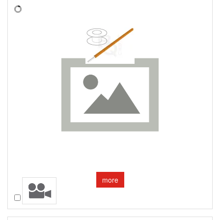
more
Compare