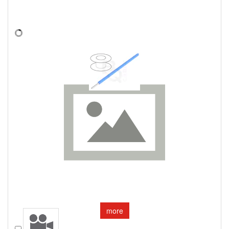
more
Compare