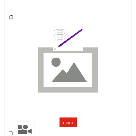
more
Compare