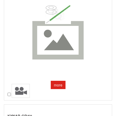
more
Compare