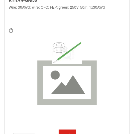
KYNAR-GR/50
Wire; 30AWG; wire; OFC; FEP; green; 250V; 50m; 1x30AWG