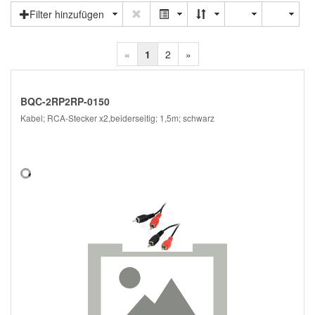
Filter hinzufügen
«
1
2
»
BQC-2RP2RP-0150
Kabel; RCA-Stecker x2,beiderseitig; 1,5m; schwarz