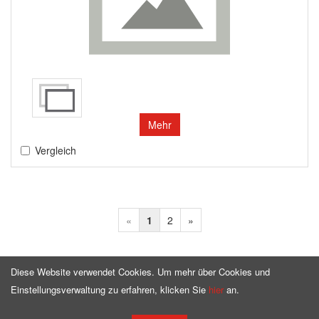
Mehr
Vergleich
«
1
2
»
Diese Website verwendet Cookies. Um mehr über Cookies und
Einstellungsverwaltung zu erfahren, klicken Sie
hier
an.
Homepage
Angebot