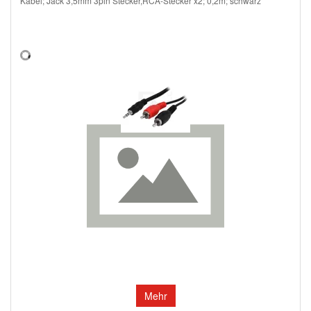
Kabel; Jack 3,5mm 3pin Stecker,RCA-Stecker x2; 0,2m; schwarz
Mehr