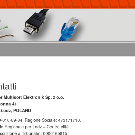
tatti
r Multisort Elektronik Sp. z o.o.
tronna 41
 Łódź, POLAND
29-010-89-84, Ragione Sociale: 473171710,
le Regionale per Lodz – Centro città
scrizione al tribunale): 0000165815