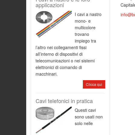
applicazioni
Capital
I cavi a nastro
info@b
mono- e
multicolore
trovano
impiego tra
l’altro nei collegamenti fissi
all’interno di dispositivi di
telecomunicazioni o nei sistemi
elettronici di comando di
macchinari.
Clicca qui
Cavi telefonici in pratica
Questi cavi
sono usati non
solo nelle