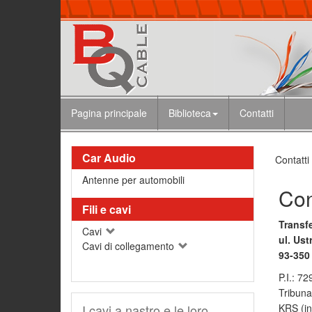
Pagina principale
Biblioteca
Contatti
Car Audio
Contatti
Antenne per automobili
Con
Fili e cavi
Transfe
Cavi
ul. Us
Cavi di collegamento
93-350
P.I.: 7
Tribuna
I cavi a nastro e le loro
KRS (in