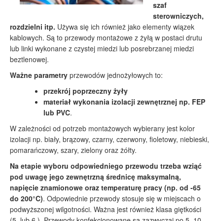
szaf
sterowniczych,
rozdzielni itp.
Używa się ich również jako elementy wiązek
kablowych. Są to przewody montażowe z żyłą w postaci drutu
lub linki wykonane z czystej miedzi lub posrebrzanej miedzi
beztlenowej.
Ważne parametry
przewodów jednożyłowych to:
przekrój poprzeczny żyły
materiał wykonania izolacji zewnętrznej np. FEP
lub PVC
.
W zależności od potrzeb montażowych wybierany jest kolor
izolacji np. biały, brązowy, czarny, czerwony, fioletowy, niebieski,
pomarańczowy, szary, zielony oraz żółty.
Na etapie wyboru odpowiedniego przewodu trzeba wziąć
pod uwagę jego zewnętrzną średnicę maksymalną,
napięcie znamionowe oraz temperaturę pracy (np. od -65
do 200°C)
. Odpowiednie przewody stosuje się w miejscach o
podwyższonej wilgotności. Ważna jest również klasa giętkości
(5. lub 6.). Przewody konfekcjonowane są zazwyczaj po 5, 10,