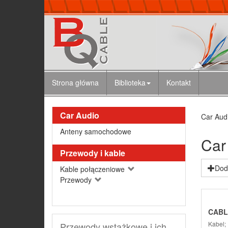
Strona główna
Biblioteka
Kontakt
Car Audio
Car Aud
Anteny samochodowe
Car
Przewody i kable
Doda
Kable połączeniowe
Przewody
CABL
Kabel;
Przewody wstążkowe i ich