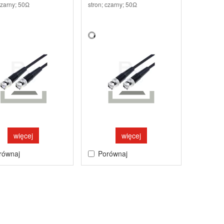
czarny; 50Ω
stron; czarny; 50Ω
więcej
więcej
równaj
Porównaj