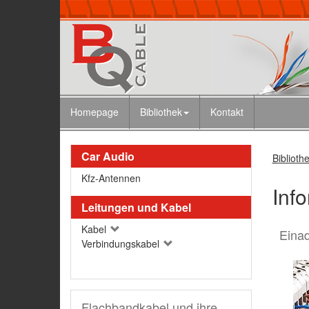
Homepage
Bibliothek
Kontakt
Car Audio
Biblioth
Kfz-Antennen
Inf
Leitungen und Kabel
Kabel
Eina
Verbindungskabel
Flachbandkabel und ihre