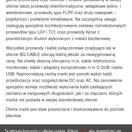
ofercie także przewody teleinformatyczne, wstążkowe jedno- i
wielokolorowe, przewody typu FLRY oraz druty nawojowe –
pojedynczo i podwójnie emaliowane. Na szczególną uwagę
zasługują specjalnie konfekcjonowane zestawy różnokolorowych
przewodów typu LGY i TLY, oraz przewody Kynar z
posrebrzanym drutem wykonanym z miedzi beztlenowej.
Wszystkie przewody i kable połączeniowe znajdujące się w
ofercie BQ CABLE oferują dobrą jakość za niewygórowaną
cenę. Na chwilę obecną oferujemy m.in. kable telefoniczne,
monitorowe, kable i adaptery komputerowe m.in D-SUB i kable
USB. Najmocniejszą cechą marki jest szeroki wybór kabli,
przedłużaczy oraz rozgałęźników DC oraz AC. Na zamówienie
specjalne istnieje możliwość wykonania kabli zasilających
zarówno w nietypowych długościach, jak i ze złączami, których
marka nie posiada w swojej standardowej ofercie.
Oferta marki jest stale poszerzana i dostosowywana do potrzeb
klientów.
Ta witryna korzysta z plików cookie. Kliknij
tutaj
, aby dowiedzieć się