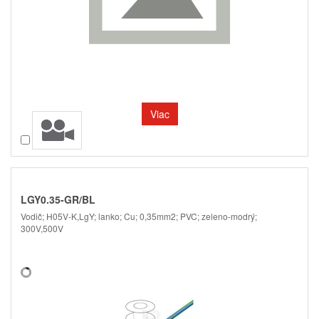
Viac
Porovnať
LGY0.35-GR/BL
Vodič; H05V-K,LgY; lanko; Cu; 0,35mm2; PVC; zeleno-modrý;
300V,500V