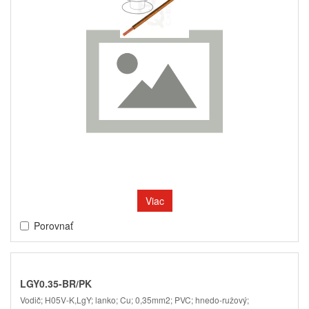
Viac
Porovnať
LGY0.35-BR/PK
Vodič; H05V-K,LgY; lanko; Cu; 0,35mm2; PVC; hnedo-ružový;