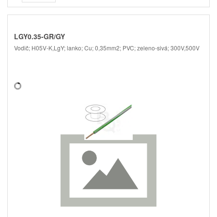
LGY0.35-GR/GY
Vodič; H05V-K,LgY; lanko; Cu; 0,35mm2; PVC; zeleno-sivá; 300V,500V