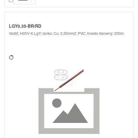
LGY0.35-BR/RD
Vodič; H05V-K,LgY; lanko; Cu; 0,35mm2; PVC; hnedo-červený; 200m