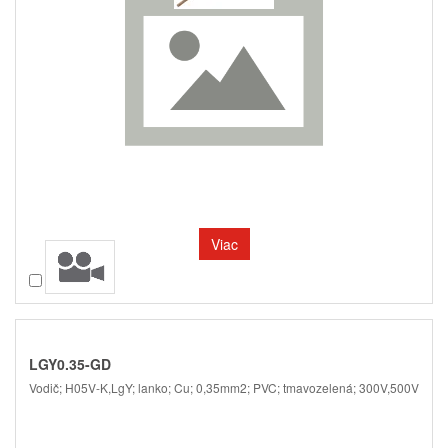
Viac
Porovnať
LGY0.35-GD
Vodič; H05V-K,LgY; lanko; Cu; 0,35mm2; PVC; tmavozelená; 300V,500V