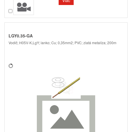
Viac
Porovnať
LGY0.35-GA
Vodič; H05V-K,LgY; lanko; Cu; 0,35mm2; PVC; zlatá metalíza; 200m