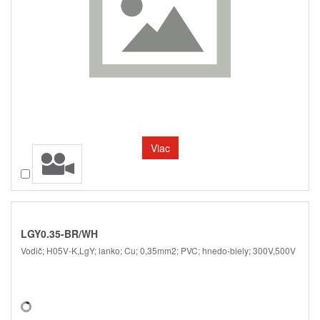
Viac
Porovnať
LGY0.35-BR/WH
Vodič; H05V-K,LgY; lanko; Cu; 0,35mm2; PVC; hnedo-biely; 300V,500V