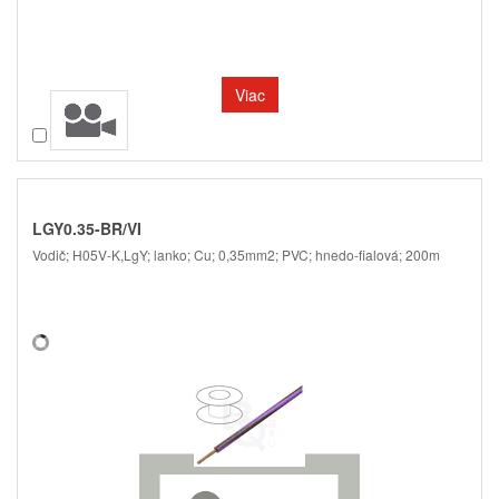
Viac
Porovnať
LGY0.35-BR/VI
Vodič; H05V-K,LgY; lanko; Cu; 0,35mm2; PVC; hnedo-fialová; 200m