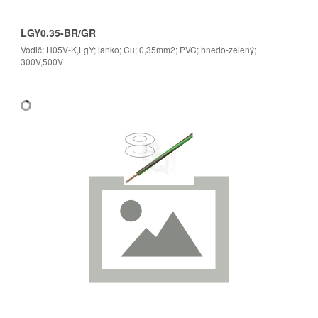
LGY0.35-BR/GR
Vodič; H05V-K,LgY; lanko; Cu; 0,35mm2; PVC; hnedo-zelený;
300V,500V