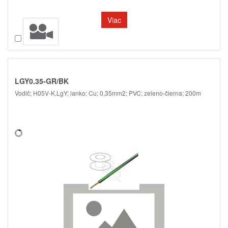
Viac
Porovnať
LGY0.35-GR/BK
Vodič; H05V-K,LgY; lanko; Cu; 0,35mm2; PVC; zeleno-čierna; 200m