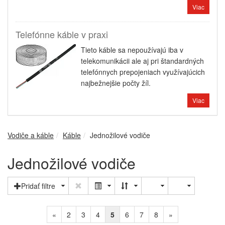
Viac
Telefónne káble v praxi
Tieto káble sa nepoužívajú iba v
telekomunikácii ale aj pri štandardných
telefónnych prepojeniach využívajúcich
najbežnejšie počty žíl.
Viac
Vodiče a káble
Káble
Jednožilové vodiče
Jednožilové vodiče
Pridať filtre
«
2
3
4
5
6
7
8
»