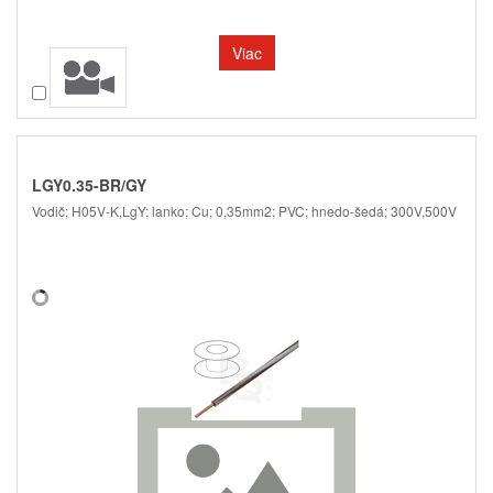
Viac
Porovnať
LGY0.35-BR/GY
Vodič; H05V-K,LgY; lanko; Cu; 0,35mm2; PVC; hnedo-šedá; 300V,500V