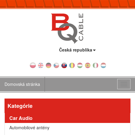
Krajina:
Česká republika
Domovská stránka
Toggl
navig
Kategórie
Car Audio
Automobilové antény