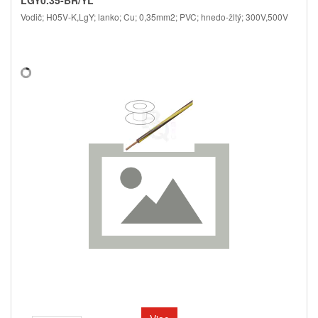
LGY0.35-BR/YL
Vodič; H05V-K,LgY; lanko; Cu; 0,35mm2; PVC; hnedo-žltý; 300V,500V