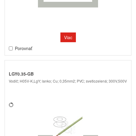
Viac
Porovnať
LGY0.35-GB
Vodič; H05V-K,LgY; lanko; Cu; 0,35mm2; PVC; svetlozelená; 300V,500V