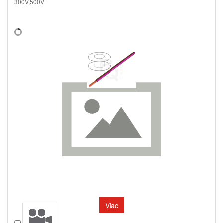
300V,500V
Viac
Porovnať