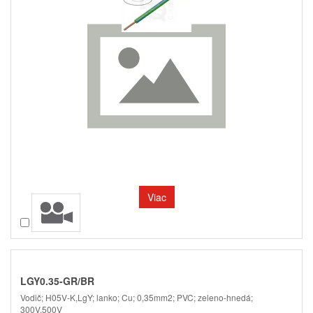
Viac
Porovnať
LGY0.35-GR/BR
Vodič; H05V-K,LgY; lanko; Cu; 0,35mm2; PVC; zeleno-hnedá;
300V,500V