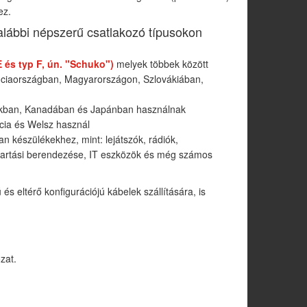
ez.
alábbi népszerű csatlakozó típusokon
E és typ F, ún. "Schuko")
melyek többek között
ciaországban, Magyarországon, Szlovákiában,
okban, Kanadában és Japánban használnak
ócia és Welsz használ
an készülékekhez, mint: lejátszók, rádiók,
artási berendezése, IT eszközök és még számos
és eltérő konfigurációjú kábelek szállítására, is
zat.