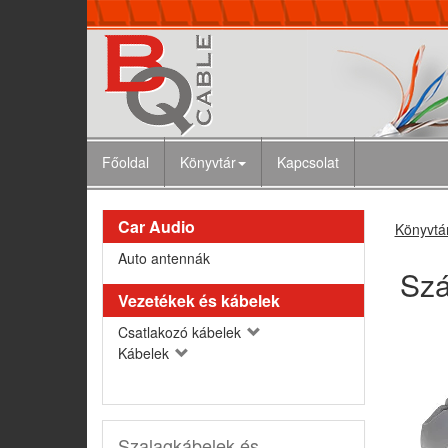
Főoldal
Könyvtár
Kapcsolat
Car Audio
Könyvtá
Auto antennák
Szá
Vezetékek és kábelek
Csatlakozó kábelek
Kábelek
Szalagkábelek és