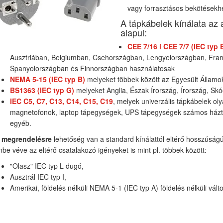
vagy forrasztásos bekötésekh
A tápkábelek kínálata az 
alapul:
CEE 7/16 i CEE 7/7 (IEC typ 
Ausztriában, Belgiumban, Csehországban, Lengyelországban, Fran
Spanyolországban és Finnországban használatosak
NEMA 5-15 (IEC typ B)
melyeket többek között az Egyesült Állam
BS1363 (IEC typ G)
melyeket Anglia, Észak Írország, Írország, Sk
IEC C5, C7, C13, C14, C15, C19
, melyek univerzális tápkábelek oly
magnetofonok, laptop tápegységek, UPS tápegységek számos házt
egyéb.
 megrendelésre
lehetőség van a standard kínálattól eltérő hosszúságú 
mbe véve az eltérő csatalakozó igényeket is mint pl. többek között:
"Olasz" IEC typ L dugó,
Ausztrál IEC typ I,
Amerikai, földelés nélküli NEMA 5-1 (IEC typ A) földelés nélküli válto