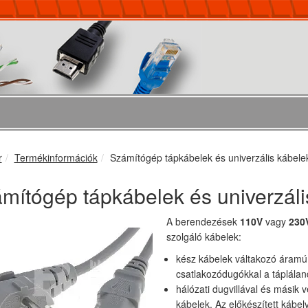
r
Termékinformációk
Számítógép tápkábelek és univerzális kábele
mítógép tápkábelek és univerzáli
A berendezések
110V
vagy
230
szolgáló kábelek:
kész kábelek váltakozó áramú 
csatlakozódugókkal a táplála
hálózati dugvillával és másik
kábelek. Az előkészített kábel