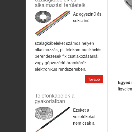
alkalmazási területeik
Az egyszínű és
sokszínű
szalagkábeleket számos helyen
alkalmazzák, pl. telekommunikációs
berendezések fix csatlakozásainál
vagy gépvezérlő áramkörök
elektronikus rendszereiben.
Tovább
Egyedi
figyele
Telefonkábelek a
gyakorlatban
Ezeket a
vezetékeket
nem csak a