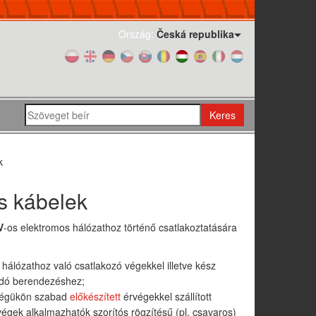
Ország:
Česká republika
Keres
k
s kábelek
V
-os elektromos hálózathoz történő csatlakoztatására
hálózathoz való csatlakozó végekkel illetve kész
ndó berendezéshez;
 végükön szabad
előkészített
érvégekkel szállított
végek alkalmazhatók szorítós rögzítésű (pl. csavaros)