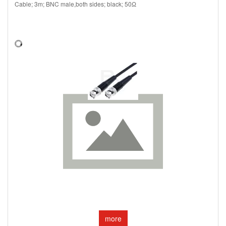
Cable; 3m; BNC male,both sides; black; 50Ω
more