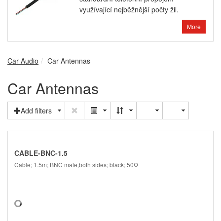
využívající nejběžnější počty žil.
More
Car Audio
Car Antennas
Car Antennas
Add filters
CABLE-BNC-1.5
Cable; 1.5m; BNC male,both sides; black; 50Ω