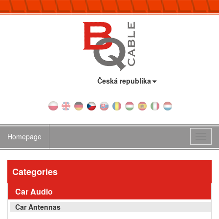
Country:
Česká republika
Homepage
Toggl
navig
Categories
Car Audio
Car Antennas