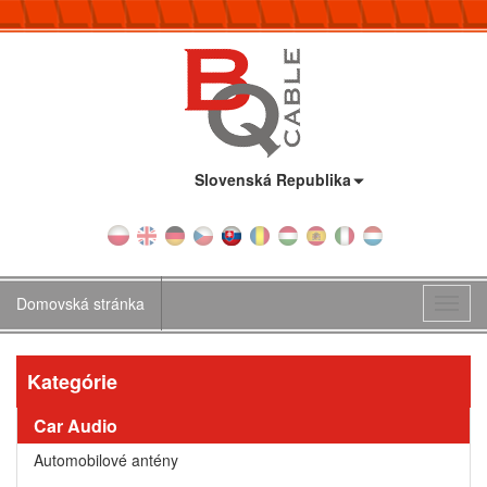
Krajina:
Slovenská Republika
Domovská stránka
Toggl
navig
Kategórie
Car Audio
Automobilové antény