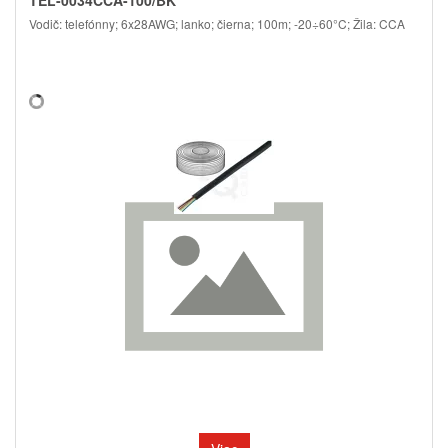
Vodič: telefónny; 6x28AWG; lanko; čierna; 100m; -20÷60°C; Žila: CCA