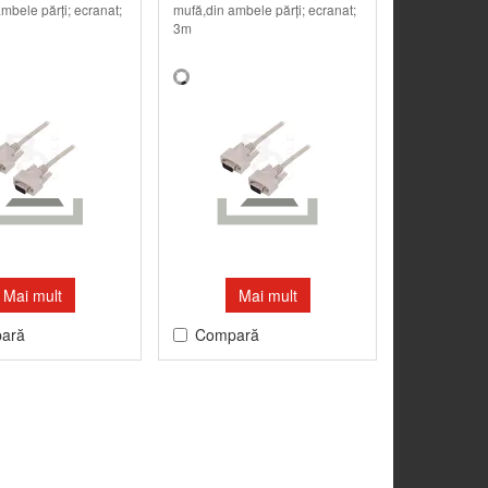
mbele părţi; ecranat;
mufă,din ambele părţi; ecranat;
3m
Mai mult
Mai mult
ară
Compară