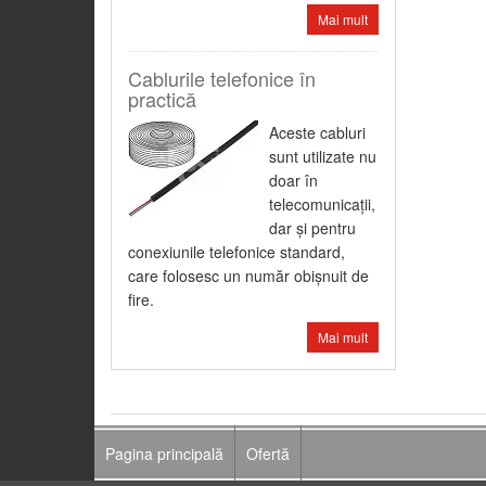
Mai mult
Cablurile telefonice în
practică
Aceste cabluri
sunt utilizate nu
doar în
telecomunicaţii,
dar şi pentru
conexiunile telefonice standard,
care folosesc un număr obişnuit de
fire.
Mai mult
Pagina principală
Ofertă