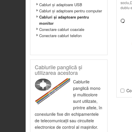
soclu,
Cabluri şi adaptoare USB
dublu 
Cabluri şi adaptoare pentru computer
Cabluri şi adaptoare pentru
monitor
Conectare cabluri coaxiale
Conectare cabluri telefon
Cablurile panglică şi
utilizarea acestora
Cablurile
panglică mono
Co
şi multicolore
sunt utilizate,
printre altele, în
conexiunile fixe din echipamentele
de telecomunicaţii sau circuitele
electronice de control al maşinilor.