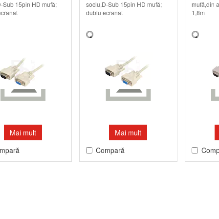
D-Sub 15pin HD mufă;
soclu,D-Sub 15pin HD mufă;
mufă,din a
ecranat
dublu ecranat
1,8m
Mai mult
Mai mult
mpară
Compară
Comp