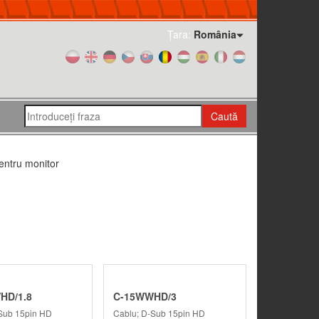
Țara:
România
Caută
entru monitor
HD/1.8
C-15WWHD/3
Sub 15pin HD
Cablu; D-Sub 15pin HD