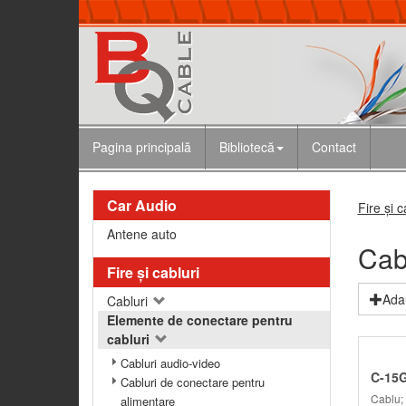
Pagina principală
Bibliotecă
Contact
Car Audio
Fire şi c
Antene auto
Cab
Fire şi cabluri
Adau
Cabluri
Elemente de conectare pentru
cabluri
Cabluri audio-video
C-15G
Cabluri de conectare pentru
Cablu;
alimentare