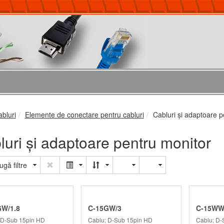
abluri
Elemente de conectare pentru cabluri
Cabluri şi adaptoare p
luri şi adaptoare pentru monitor
gă filtre
W/1.8
C-15GW/3
C-15WW
 D-Sub 15pin HD
Cablu; D-Sub 15pin HD
Cablu; D-