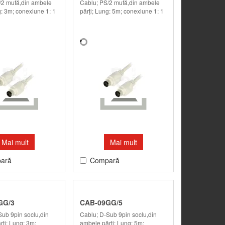
/2 mufă,din ambele
Cablu; PS/2 mufă,din ambele
g: 3m; conexiune 1: 1
părţi; Lung: 5m; conexiune 1: 1
Mai mult
Mai mult
ară
Compară
GG/3
CAB-09GG/5
Sub 9pin soclu,din
Cablu; D-Sub 9pin soclu,din
ţi; Lung: 3m;
ambele părţi; Lung: 5m;