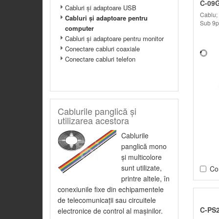
C-09G
Cabluri şi adaptoare USB
Cablu;
Cabluri şi adaptoare pentru
Sub 9p
computer
Cabluri şi adaptoare pentru monitor
Conectare cabluri coaxiale
Conectare cabluri telefon
Cablurile panglică şi
utilizarea acestora
Cablurile
panglică mono
şi multicolore
sunt utilizate,
Co
printre altele, în
conexiunile fixe din echipamentele
de telecomunicaţii sau circuitele
C-PS
electronice de control al maşinilor.