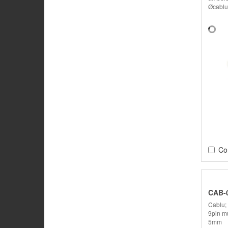
Øcablu
Co
CAB-
Cablu;
9pin m
5mm