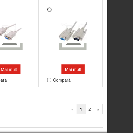
Mai mult
Mai mult
ară
Compară
«
1
2
»