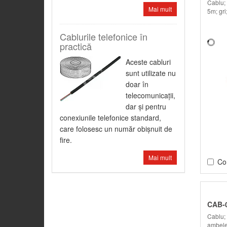
Cablu;
Mai mult
5m; gri
Cablurile telefonice în
practică
Aceste cabluri
sunt utilizate nu
doar în
telecomunicaţii,
dar şi pentru
conexiunile telefonice standard,
care folosesc un număr obişnuit de
fire.
Mai mult
Co
CAB-
Cablu;
ambele 