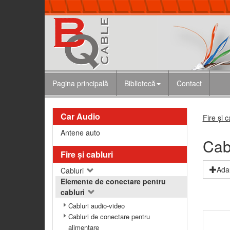
Pagina principală
Bibliotecă
Contact
Car Audio
Fire şi c
Antene auto
Cab
Fire şi cabluri
Adau
Cabluri
Elemente de conectare pentru
cabluri
Cabluri audio-video
Cabluri de conectare pentru
alimentare