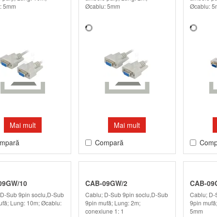
: 5mm
Øcablu: 5mm
Øcablu: 
Mai mult
Mai mult
mpară
Compară
Comp
09GW/10
CAB-09GW/2
CAB-09
 D-Sub 9pin soclu,D-Sub
Cablu; D-Sub 9pin soclu,D-Sub
Cablu; D-
ufă; Lung: 10m; Øcablu:
9pin mufă; Lung: 2m;
9pin mufă
conexiune 1: 1
5mm