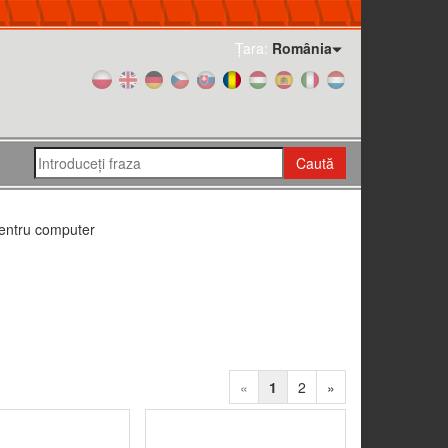
Țara:
România
Caută
pentru computer
«
1
2
»