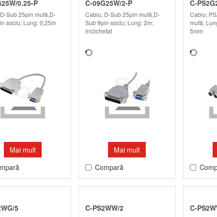
25W/0.25-P
C-09G25W/2-P
C-PS2G
 D-Sub 25pin mufă,D-
Cablu; D-Sub 25pin mufă,D-
Cablu; PS
in soclu; Lung: 0,25m
Sub 9pin soclu; Lung: 2m;
mufă; Lun
înclichetat
5mm
Mai mult
Mai mult
mpară
Compară
Comp
2WG/5
C-PS2WW/2
C-PS2W