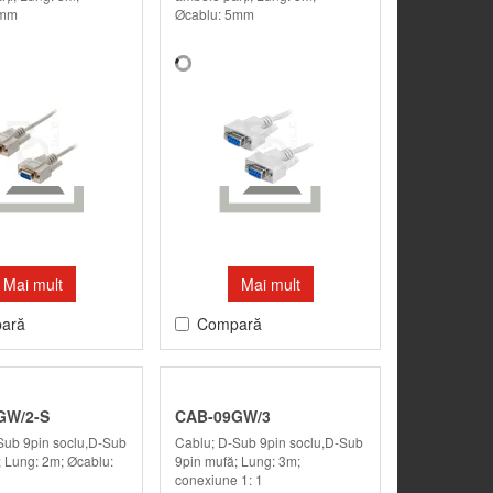
5mm
Øcablu: 5mm
Mai mult
Mai mult
ară
Compară
GW/2-S
CAB-09GW/3
Sub 9pin soclu,D-Sub
Cablu; D-Sub 9pin soclu,D-Sub
; Lung: 2m; Øcablu:
9pin mufă; Lung: 3m;
conexiune 1: 1