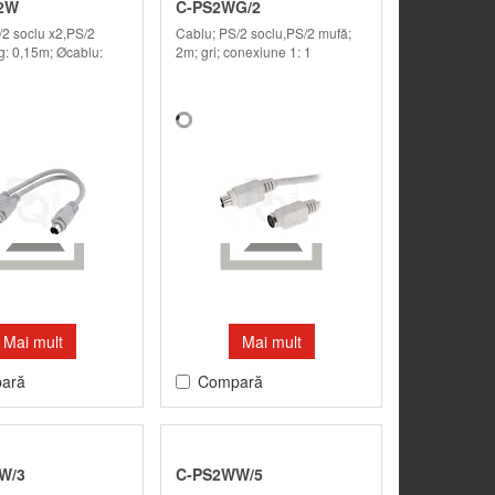
2W
C-PS2WG/2
/2 soclu x2,PS/2
Cablu; PS/2 soclu,PS/2 mufă;
g: 0,15m; Øcablu:
2m; gri; conexiune 1: 1
Mai mult
Mai mult
ară
Compară
W/3
C-PS2WW/5