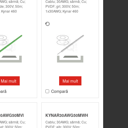
AWG; sârmă; Cu;
Cablu; 30AWG; sârmă; Cu;
de; 300V; 50m;
PVDF; gri; 300V; 50m;
 Kynar 460
1x30AWG; Kynar 460
Mai mult
Mai mult
ară
Compară
0AWG50MVI
KYNAR30AWG50MWH
AWG; sârmă; Cu;
Cablu; 30AWG; sârmă; Cu;
et; 300V; 50m;
PVDF; alb; 300V; 50m;