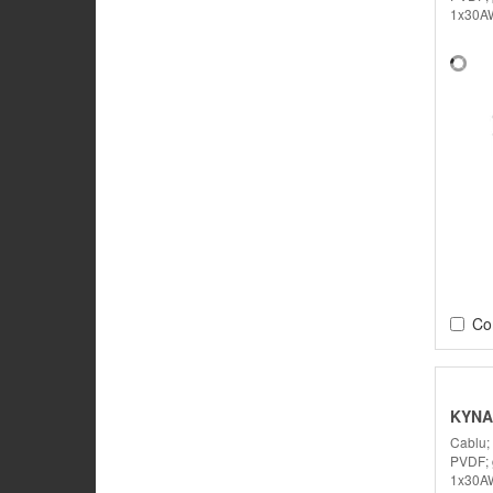
1x30A
Co
KYNA
Cablu;
PVDF; 
1x30AW