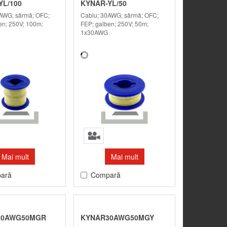
YL/100
KYNAR-YL/50
AWG; sârmă; OFC;
Cablu; 30AWG; sârmă; OFC;
en; 250V; 100m;
FEP; galben; 250V; 50m;
1x30AWG
Mai mult
Mai mult
ară
Compară
30AWG50MGR
KYNAR30AWG50MGY