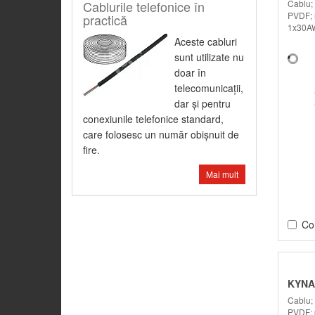
Cablu;
Cablurile telefonice în
PVDF; 
practică
1x30AW
Aceste cabluri
sunt utilizate nu
doar în
telecomunicaţii,
dar şi pentru
conexiunile telefonice standard,
care folosesc un număr obişnuit de
fire.
Mai mult
Co
KYNA
Cablu;
PVDF; 