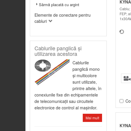
KYNA
Sârmă placată cu argint
Cablu;
FEP; a
Elemente de conectare pentru
1x30A
cabluri
Cablurile panglică şi
utilizarea acestora
Cablurile
panglică mono
şi multicolore
sunt utilizate,
printre altele, în
conexiunile fixe din echipamentele
Co
de telecomunicaţii sau circuitele
electronice de control al maşinilor.
Mai mult
KYNA