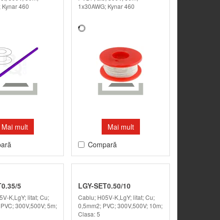
 Kynar 460
1x30AWG; Kynar 460
Mai mult
Mai mult
ară
Compară
0.35/5
LGY-SET0.50/10
V-K,LgY; litat; Cu;
Cablu; H05V-K,LgY; litat; Cu;
PVC; 300V,500V; 5m;
0,5mm2; PVC; 300V,500V; 10m;
Clasa: 5