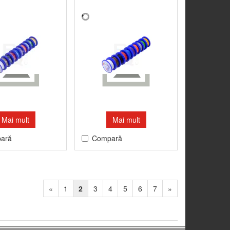
Mai mult
Mai mult
ară
Compară
«
1
2
3
4
5
6
7
»