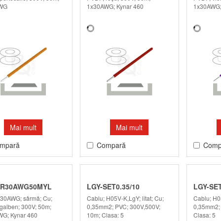
WG
1x30AWG; Kynar 460
1x30AWG;
Mai mult
Mai mult
mpară
Compară
Comp
R30AWG50MYL
LGY-SET0.35/10
LGY-SET
 30AWG; sârmă; Cu;
Cablu; H05V-K,LgY; litat; Cu;
Cablu; H05
galben; 300V; 50m;
0,35mm2; PVC; 300V,500V;
0,35mm2; 
G; Kynar 460
10m; Clasa: 5
Clasa: 5