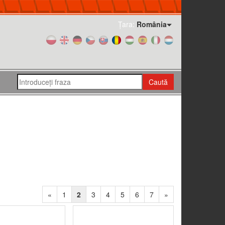
Țara:
România
Caută
«
1
2
3
4
5
6
7
»