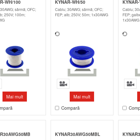
R-WH/100
KYNAR-WH/50
KYNAR-
 30AWG; sârmă; OFC;
Cablu; 30AWG; sârmă; OFC;
Cablu; 30
lb; 250V; 100m;
FEP; alb; 250V; 50m; 1x30AWG
FEP; galb
WG
1x30AWG
Mai mult
Mai mult
mpară
Compară
Comp
R30AWG50MB
KYNAR30AWG50MBL
KYNAR