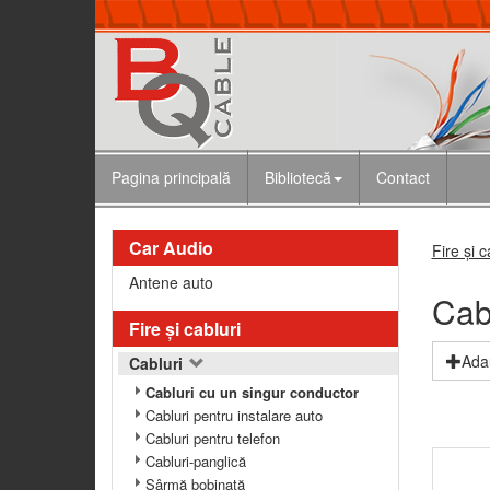
Pagina principală
Bibliotecă
Contact
Car Audio
Fire şi c
Antene auto
Cab
Fire şi cabluri
Adau
Cabluri
Cabluri cu un singur conductor
Cabluri pentru instalare auto
Cabluri pentru telefon
Cabluri-panglică
Sârmă bobinată