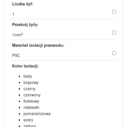
Liczba żył:
1
Przekrój żyły:
2
1mm
Materiał izolacji przewodu:
PVC
Kolor izolacji:
biały
brązowy
czarny
czerwony
fioletowy
niebieski
pomarańczowy
szary
zielony