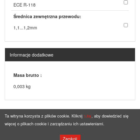
ECE R-118
Średnica zewnętrzna przewodu:
1,1...1,2mm
Informacje dodatkowe
Masa brutto :
0,003 kg
Ta witryna korzysta z plików cookie. Kliknij
tutaj
, aby dowiedzieć się
więcej o plikach cookie i zarządzaniu ich ustawieniami.
Strona główna
Oferta
Zamknij
Copyright © by
bqcable