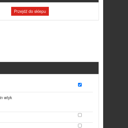
Przejdź do sklepu
in wtyk