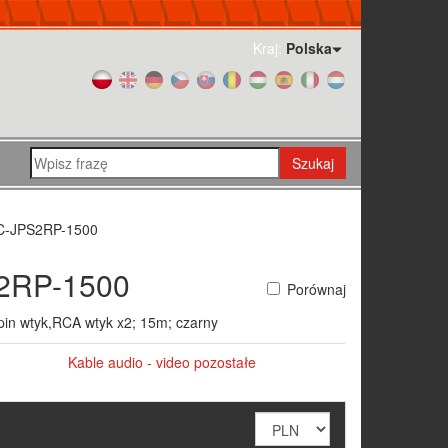
Kraj:
Polska
Szukaj
-JPS2RP-1500
2RP-1500
Porównaj
pin wtyk,RCA wtyk x2; 15m; czarny
Kable audio - video pozostałe