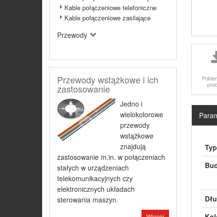
Kable połączeniowe telefoniczne
Kable połączeniowe zasilające
Przewody
Przewody wstążkowe i ich
Pobier
pro
zastosowanie
Jedno i
wielokolorowe
Param
przewody
wstążkowe
znajdują
Typ
zastosowanie m.in. w połączeniach
Bud
stałych w urządzeniach
telekomunikacyjnych czy
elektronicznych układach
Dłu
sterowania maszyn.
Kolo
Więcej