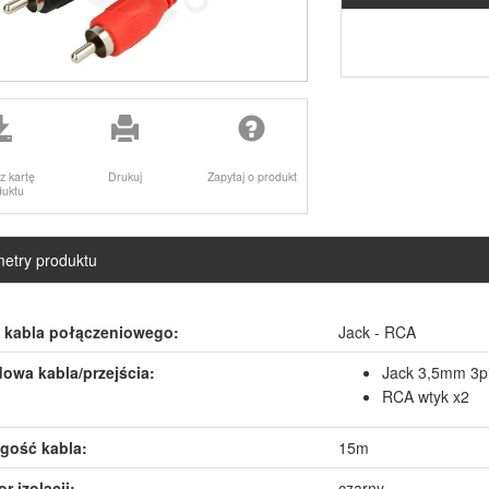
z kartę
Drukuj
Zapytaj o produkt
duktu
etry produktu
 kabla połączeniowego:
Jack - RCA
owa kabla/przejścia:
Jack 3,5mm 3p
RCA wtyk x2
gość kabla:
15m
r izolacji:
czarny