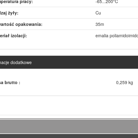
peratura pracy:
-65...200°C
zaj żyły:
Cu
artość opakowania:
35m
riał izolacji:
emalia poliamidoimi
macje dodatkowe
a brutto :
0,259 kg