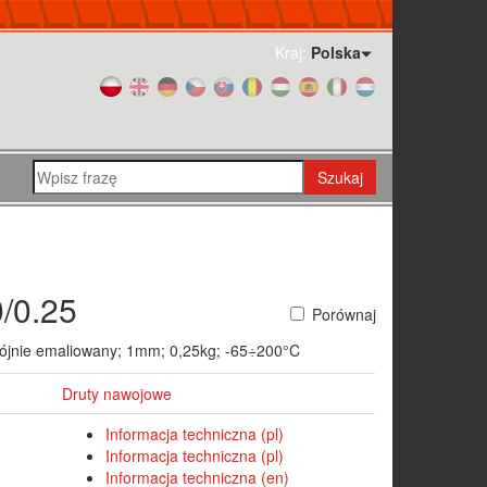
Kraj:
Polska
Szukaj
/0.25
Porównaj
ójnie emaliowany; 1mm; 0,25kg; -65÷200°C
Druty nawojowe
Informacja techniczna (pl)
Informacja techniczna (pl)
Informacja techniczna (en)