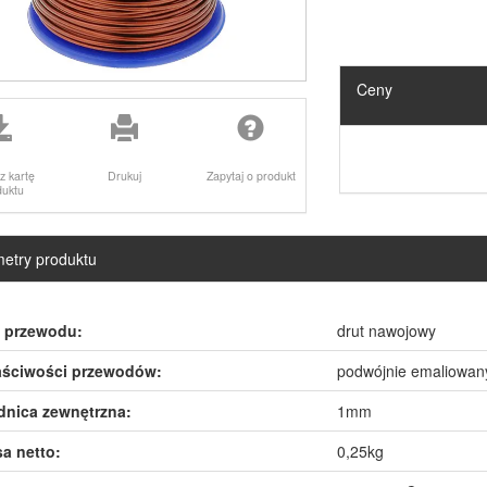
Ceny
z kartę
Drukuj
Zapytaj o produkt
duktu
etry produktu
 przewodu:
drut nawojowy
ściwości przewodów:
podwójnie emaliowan
dnica zewnętrzna:
1mm
a netto:
0,25kg