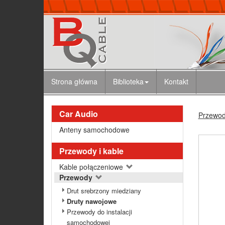
Strona główna
Biblioteka
Kontakt
Car Audio
Przewody
Anteny samochodowe
Przewody i kable
Kable połączeniowe
Przewody
Drut srebrzony miedziany
Druty nawojowe
Przewody do instalacji
samochodowej