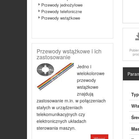
Przewody jednożyłowe
Przewody telefoniczne
Przewody wstążkowe
Przewody wstążkowe i ich
Pobier
pro
zastosowanie
Jedno i
wielokolorowe
Param
przewody
wstążkowe
znajdują
Typ
zastosowanie m.in. w połączeniach
Wła
stałych w urządzeniach
telekomunikacyjnych czy
Śre
elektronicznych układach
sterowania maszyn.
Mas
Więcej