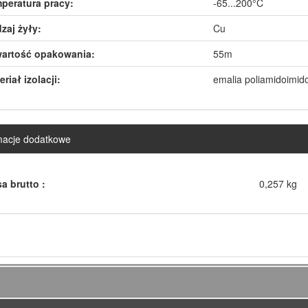
peratura pracy:
-65...200°C
zaj żyły:
Cu
artość opakowania:
55m
riał izolacji:
emalia poliamidoimi
macje dodatkowe
a brutto :
0,257 kg