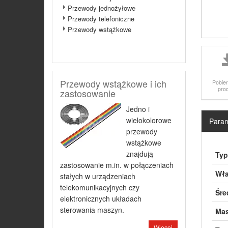
Przewody jednożyłowe
Przewody telefoniczne
Przewody wstążkowe
Przewody wstążkowe i ich
Pobier
pro
zastosowanie
Jedno i
wielokolorowe
Param
przewody
wstążkowe
znajdują
Typ
zastosowanie m.in. w połączeniach
Wła
stałych w urządzeniach
telekomunikacyjnych czy
Śre
elektronicznych układach
sterowania maszyn.
Mas
Więcej