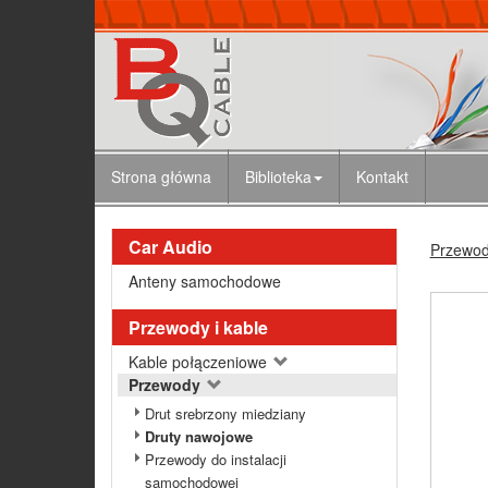
Strona główna
Biblioteka
Kontakt
Car Audio
Przewody
Anteny samochodowe
Przewody i kable
Kable połączeniowe
Przewody
Drut srebrzony miedziany
Druty nawojowe
Przewody do instalacji
samochodowej