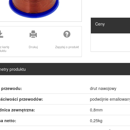
Ceny
z kartę
Drukuj
Zapytaj o produkt
duktu
etry produktu
 przewodu:
drut nawojowy
ściwości przewodów:
podwójnie emaliowan
dnica zewnętrzna:
0,8mm
a netto:
0,25kg