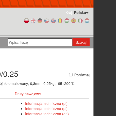
Kraj:
Polska
Szukaj
/0.25
Porównaj
ójnie emaliowany; 0,8mm; 0,25kg; -65÷200°C
Druty nawojowe
Informacja techniczna (pl)
Informacja techniczna (pl)
Informacja techniczna (en)