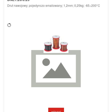
Drut nawojowy; pojedynczo emaliowany; 1,2mm; 0,25kg; -65÷200°C
więcej