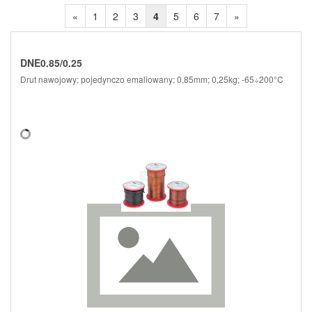
«
1
2
3
4
5
6
7
»
DNE0.85/0.25
Drut nawojowy; pojedynczo emaliowany; 0,85mm; 0,25kg; -65÷200°C