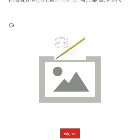
Przewód; FLRY-A; 1x0,75mm2; linka; Cu; PVC; żółty; 60V; Klasa: 5
więcej