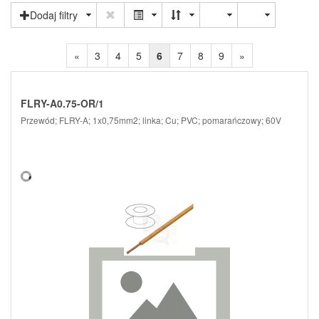
Dodaj filtry
«
3
4
5
6
7
8
9
»
FLRY-A0.75-OR/1
Przewód; FLRY-A; 1x0,75mm2; linka; Cu; PVC; pomarańczowy; 60V