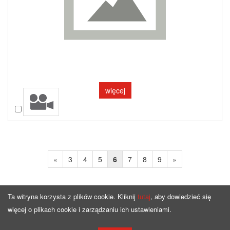
więcej
Porównaj
«
3
4
5
6
7
8
9
»
Ta witryna korzysta z plików cookie. Kliknij
tutaj
, aby dowiedzieć się
więcej o plikach cookie i zarządzaniu ich ustawieniami.
Strona główna
Oferta