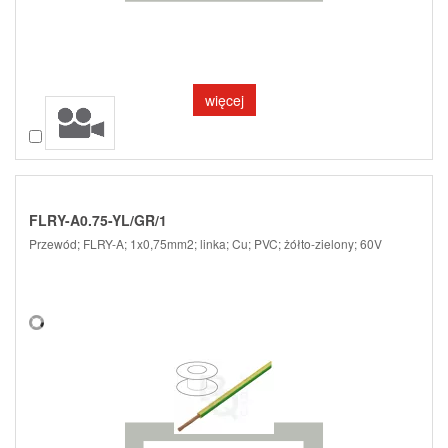
więcej
Porównaj
FLRY-A0.75-YL/GR/1
Przewód; FLRY-A; 1x0,75mm2; linka; Cu; PVC; żółto-zielony; 60V