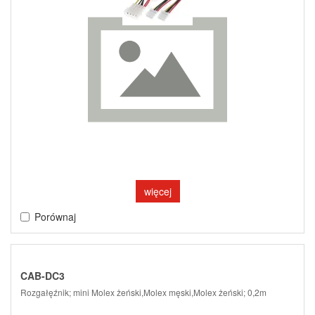
więcej
Porównaj
CAB-DC3
Rozgałęźnik; mini Molex żeński,Molex męski,Molex żeński; 0,2m