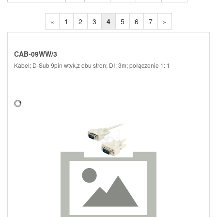
«
1
2
3
4
5
6
7
»
CAB-09WW/3
Kabel; D-Sub 9pin wtyk,z obu stron; Dł: 3m; połączenie 1: 1