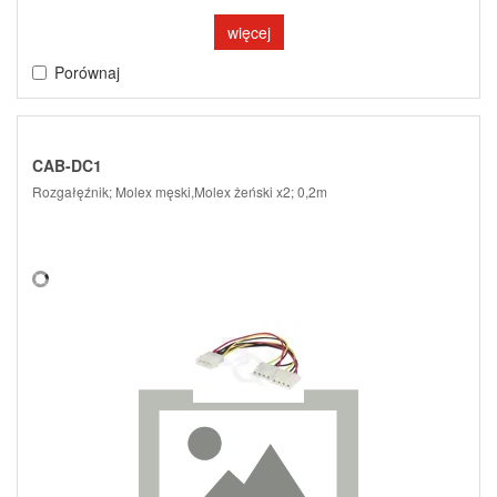
więcej
Porównaj
CAB-DC1
Rozgałęźnik; Molex męski,Molex żeński x2; 0,2m