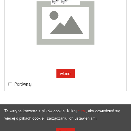
więcej
Porównaj
Ta witryna korzysta z plików cookie. Kliknij
tutaj
, aby dowiedzieć się
więcej o plikach cookie i zarządzaniu ich ustawieniami.
Strona główna
Oferta