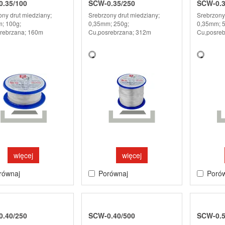
.35/100
SCW-0.35/250
SCW-0.3
ony drut miedziany;
Srebrzony drut miedziany;
Srebrzony
; 100g;
0,35mm; 250g;
0,35mm; 5
rebrzana; 160m
Cu,posrebrzana; 312m
Cu,posreb
więcej
więcej
równaj
Porównaj
Poró
.40/250
SCW-0.40/500
SCW-0.5