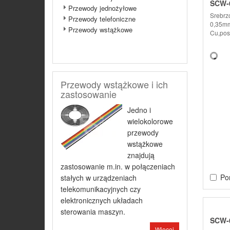
SCW-0
Przewody jednożyłowe
Srebrz
Przewody telefoniczne
0,35mm
Przewody wstążkowe
Cu,pos
Przewody wstążkowe i ich
zastosowanie
Jedno i
wielokolorowe
przewody
wstążkowe
znajdują
zastosowanie m.in. w połączeniach
Po
stałych w urządzeniach
telekomunikacyjnych czy
elektronicznych układach
sterowania maszyn.
SCW-0
Więcej