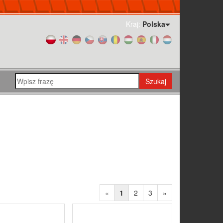
Kraj:
Polska
Szukaj
«
1
2
3
»