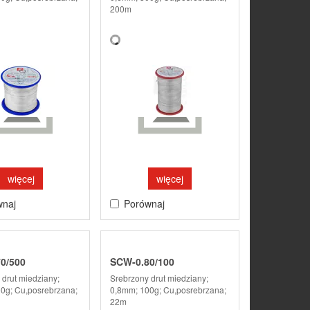
200m
więcej
więcej
wnaj
Porównaj
0/500
SCW-0.80/100
 drut miedziany;
Srebrzony drut miedziany;
0g; Cu,posrebrzana;
0,8mm; 100g; Cu,posrebrzana;
22m