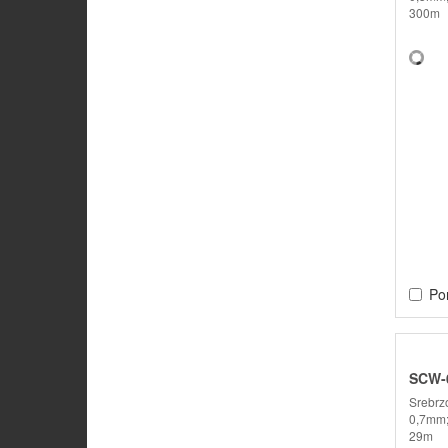
300m
Po
SCW-0
Srebrz
0,7mm;
29m