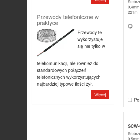
Srebrz
0,4mm;
221m
Przewody telefoniczne w
praktyce
Przewody te
wykorzystuje
się nie tylko w
telekomunikacji, ale również do
standardowych połączeń
telefonicznych wykorzystujących
najbardziej typowe ilości żył.
Więcej
Po
SCW-0
Srebrz
0,5mm;