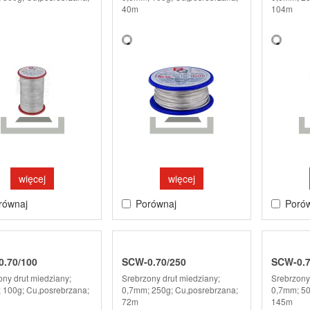
40m
104m
więcej
więcej
równaj
Porównaj
Poró
.70/100
SCW-0.70/250
SCW-0.7
ony drut miedziany;
Srebrzony drut miedziany;
Srebrzony
 100g; Cu,posrebrzana;
0,7mm; 250g; Cu,posrebrzana;
0,7mm; 50
72m
145m