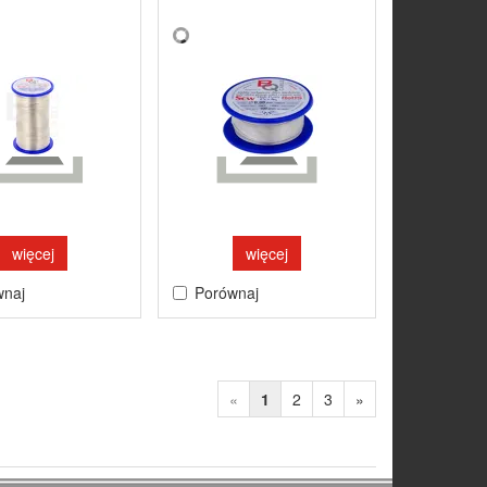
więcej
więcej
wnaj
Porównaj
«
1
2
3
»