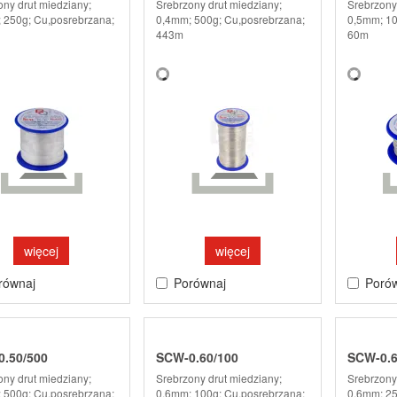
ony drut miedziany;
Srebrzony drut miedziany;
Srebrzony
 250g; Cu,posrebrzana;
0,4mm; 500g; Cu,posrebrzana;
0,5mm; 10
443m
60m
więcej
więcej
równaj
Porównaj
Poró
.50/500
SCW-0.60/100
SCW-0.6
ony drut miedziany;
Srebrzony drut miedziany;
Srebrzony
 500g; Cu,posrebrzana;
0,6mm; 100g; Cu,posrebrzana;
0,6mm; 25