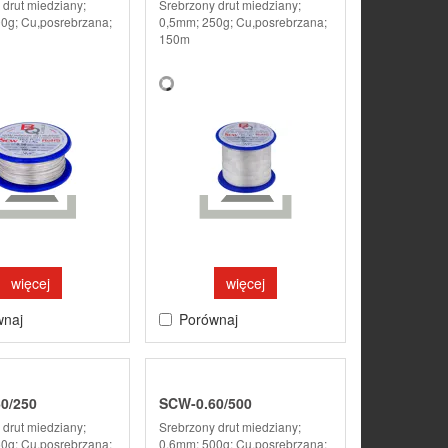
 drut miedziany;
Srebrzony drut miedziany;
0g; Cu,posrebrzana;
0,5mm; 250g; Cu,posrebrzana;
150m
więcej
więcej
wnaj
Porównaj
0/250
SCW-0.60/500
 drut miedziany;
Srebrzony drut miedziany;
0g; Cu,posrebrzana;
0,6mm; 500g; Cu,posrebrzana;