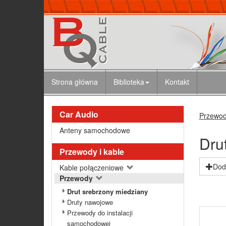
Strona główna
Biblioteka
Kontakt
Car Audio
Przewody
Anteny samochodowe
Dru
Przewody i kable
Doda
Kable połączeniowe
Przewody
Drut srebrzony miedziany
Druty nawojowe
Przewody do instalacji
samochodowej