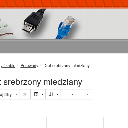
 i kable
Przewody
Drut srebrzony miedziany
t srebrzony miedziany
j filtry