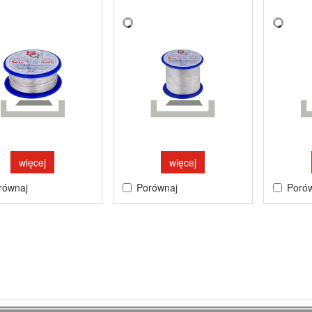
więcej
więcej
równaj
Porównaj
Poró