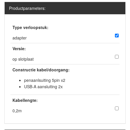
Productparameters:
Type verloopstuk:
adapter
Versie:
op slotplaat
Constructie kabel/doorgang:
penaanlsuiting 5pin x2
USB-A aansluiting 2x
Kabellengte:
0,2m